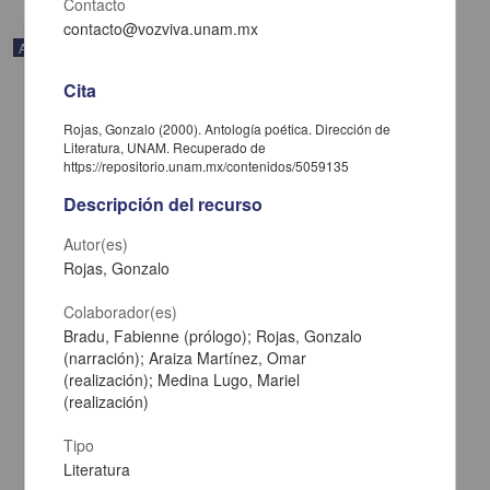
Contacto
contacto@vozviva.unam.mx
Artículo
Cita
Rojas, Gonzalo (2000). Antología poética. Dirección de
Literatura, UNAM. Recuperado de
https://repositorio.unam.mx/contenidos/5059135
Descripción del recurso
Autor(es)
Rojas, Gonzalo
Colaborador(es)
Bradu, Fabienne (prólogo); Rojas, Gonzalo
(narración); Araiza Martínez, Omar
Macroscopic diagnosis of drug use risks in Mexico
(realización); Medina Lugo, Mariel
García Aurrecoechea, Valeriano Raúl; Rodríguez Kuri, Solveig
(realización)
Erendira; Córdova Alcaráz, Alberto Javier; Fernández Cáceres,
María del Carmen - Facultad de Psicología, UNAM
Tipo
2016-09-01
Artes y Humanidades
Literatura
de servicios de salud, viviendas con agua y energía
eléctrica
, viviendas con servicio de