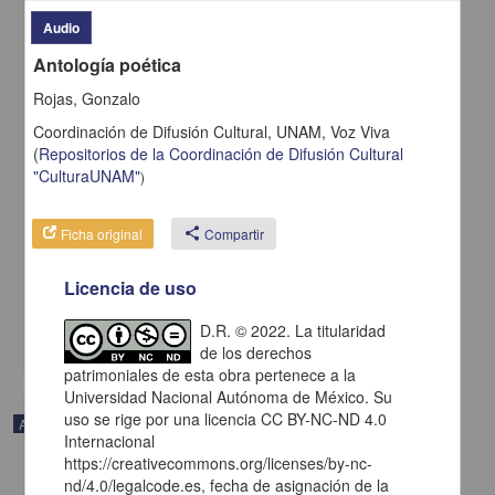
Audio
Antología poética
Rojas, Gonzalo
Coordinación de Difusión Cultural, UNAM,
Voz Viva
(
Repositorios de la Coordinación de Difusión Cultural
"CulturaUNAM"
)
Voices of Mexico 35, April-June, 1996. 35, April-June, 1996
Anónimo - Centro de Investigaciones sobre América del Norte,
Ficha original
share
Compartir
UNAM
1996
Licencia de uso
Artes y Humanidades
Dashner Monk, Heather (Traducción); García Ascot, Soren (
Diseño
)
D.R. © 2022. La titularidad
share
de los derechos
patrimoniales de esta obra pertenece a la
Universidad Nacional Autónoma de México. Su
uso se rige por una licencia CC BY-NC-ND 4.0
Artículo
Internacional
https://creativecommons.org/licenses/by-nc-
nd/4.0/legalcode.es, fecha de asignación de la