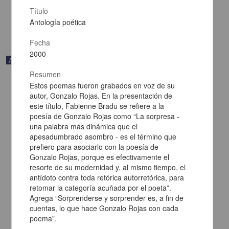
drenaje, viviendas
Título
share
Antología poética
Fecha
2000
Artículo
Resumen
Estos poemas fueron grabados en voz de su
autor, Gonzalo Rojas. En la presentación de
este título, Fabienne Bradu se refiere a la
poesía de Gonzalo Rojas como “La sorpresa -
una palabra más dinámica que el
apesadumbrado asombro - es el término que
prefiero para asociarlo con la poesía de
Gonzalo Rojas, porque es efectivamente el
resorte de su modernidad y, al mismo tiempo, el
antídoto contra toda retórica autorretórica, para
retomar la categoría acuñada por el poeta”.
Agrega “Sorprenderse y sorprender es, a fin de
cuentas, lo que hace Gonzalo Rojas con cada
El epitelio pigmentario retiniano como componente de la barrera
poema”.
hematoretiniana: implicación en la retinopatía diabética