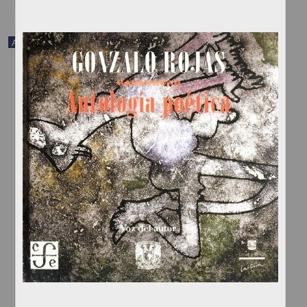
Audio
Confabulario (Selección)
Arreola, Juan José - Dirección General de Difusión Cultural, UNAM;
Radio UNAM; Fonoteca Nacional
1961
Artes y Humanidades
como investigador. En 1998 recibió el Premio Nacional de Ciencias y Arte en Lingüística y