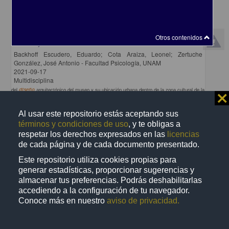
Caracol, Centro Científico y Cultural de Ensenada: un espacio para
Otros contenidos
disfrutar y crecer descubriendo
Backhoff Escudero, Eduardo; Cota Araiza, Leonel; Zertuche
González, José Antonio - Facultad Psicología, UNAM
2021-09-17
Multidisciplina
del
diseño
arquitectónico del museo y su ubicación urbana dentro de la zona cultural de la
⨯
ciudad de Ensenada
share
Al usar este repositorio estás aceptando sus
términos y condiciones de uso
, y te obligas a
respetar los derechos expresados en las
licencias
de cada página y de cada documento presentado.
Video
Este repositorio utiliza cookies propias para
generar estadísticas, proporcionar sugerencias y
almacenar tus preferencias. Podrás deshabilitarlas
accediendo a la configuración de tu navegador.
Conoce más en nuestro
aviso de privacidad.