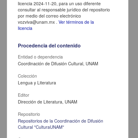
licencia 2024-11-20, para un uso diferente
consultar al responsable jurídico del repositorio
por medio del correo electrónico
vozviva@unam.mx .
Ver términos de la
licencia
Procedencia del contenido
Entidad o dependencia
Coordinación de Difusión Cultural, UNAM
Shallow geophysical evaluation of the transition zone between the
Colección
Guaraní and Yrendá-Toba-Tarijeño aquifer systems (Argentine Gran
Chaco)
Lengua y Literatura
Peri, Verónica Gisel; Barcelona, Hernán; Pomposiello, María
Cristina; Rossello, Eduardo Antonio; Favetto, Alicia - Instituto de
Editor
Geología, UNAM
Dirección de Literatura, UNAM
2015-02-25
Físico Matemáticas y Ciencias de la Tierra
Repositorio
-TobaTarijeño; lomadas de Otumpa; audiomagnetotelúrica; sondeo
eléctrico
vertical; Gran
Chaco; Argentina
Repositorios de la Coordinación de Difusión
Cultural "CulturaUNAM"
share