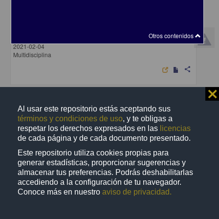
Unión Centroamericana
Archipiélago, Editorial - Centro de Investigaciones sobre América
Otros contenidos
Latina y el Caribe, UNAM
2021-02-04
Multidisciplina
share
⨯
Artículo
Al usar este repositorio estás aceptando sus
términos y condiciones de uso
, y te obligas a
respetar los derechos expresados en las
licencias
de cada página y de cada documento presentado.
Este repositorio utiliza cookies propias para
generar estadísticas, proporcionar sugerencias y
almacenar tus preferencias. Podrás deshabilitarlas
accediendo a la configuración de tu navegador.
Conoce más en nuestro
aviso de privacidad.