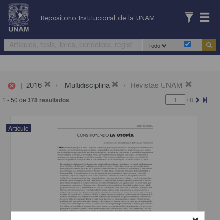
Repositorio Institucional de la UNAM
Todo
|
2016
Multidisciplina
Revistas UNAM
cancel
1 - 50 de
378 resultados
/
8
Artículo