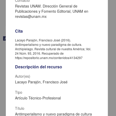
Contacto
Caribe, UNAM
2021-02-05
Revistas UNAM. Dirección General de
Multidisciplina
Publicaciones y Fomento Editorial, UNAM en
revistas@unam.mx
share
Cita
Artículo
Lacayo Parajón, Francisco José (2016).
Antiimperialismo y nuevo paradigma de cultura.
Archipielago. Revista cultural de nuestra América; Vol.
24 Núm. 93, 2016. Recuperado de
https://repositorio.unam.mx/contenidos/4134297
Descripción del recurso
Autor(es)
Lacayo Parajón, Francisco José
Tipo
Artículo Técnico-Profesional
Título
Antiimperialismo y nuevo paradigma de cultura
Esa rareza de tener el pasado enfrente