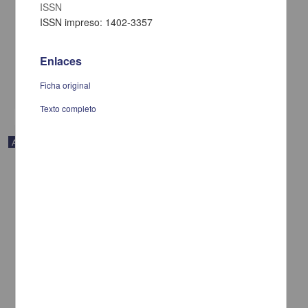
ISSN
La antropofagia como bandera
ISSN impreso: 1402-3357
Alonso, Rodolfo - Centro de Investigaciones sobre América Latina y
el Caribe, UNAM
2021-02-05
Enlaces
Multidisciplina
Ficha original
share
Texto completo
Artículo