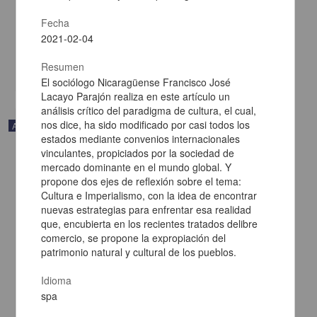
Payeras, Javier - Centro de Investigaciones sobre América Latina y
Fecha
el Caribe, UNAM
2021-02-05
2021-02-04
Multidisciplina
Resumen
share
El sociólogo Nicaragüense Francisco José
Lacayo Parajón realiza en este artículo un
análisis crítico del paradigma de cultura, el cual,
nos dice, ha sido modificado por casi todos los
Artículo
estados mediante convenios internacionales
vinculantes, propiciados por la sociedad de
mercado dominante en el mundo global. Y
propone dos ejes de reflexión sobre el tema:
Cultura e Imperialismo, con la idea de encontrar
nuevas estrategias para enfrentar esa realidad
que, encubierta en los recientes tratados delibre
comercio, se propone la expropiación del
patrimonio natural y cultural de los pueblos.
Idioma
spa