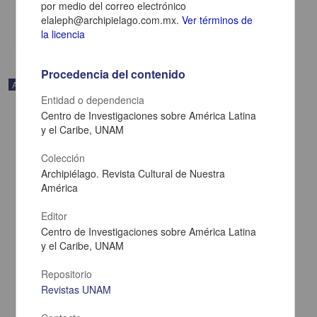
por medio del correo electrónico
Multidisciplina
elaleph@archipielago.com.mx.
Ver términos de
share
la licencia
Procedencia del contenido
Artículo
Entidad o dependencia
Centro de Investigaciones sobre América Latina
y el Caribe, UNAM
Colección
Archipiélago. Revista Cultural de Nuestra
América
Editor
Centro de Investigaciones sobre América Latina
y el Caribe, UNAM
Repositorio
Revistas UNAM
Esplendor y ceniza
Calvo, Guadi - Centro de Investigaciones sobre América Latina y el