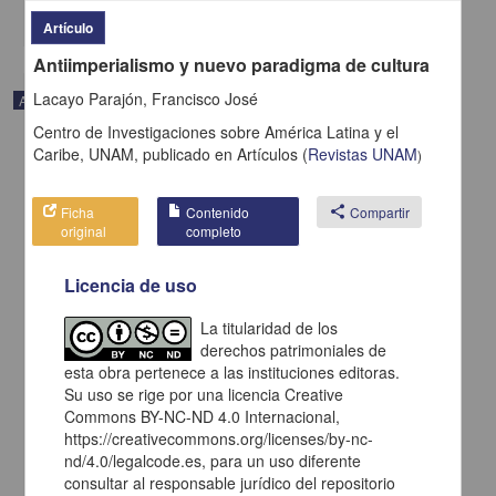
share
Artículo
Antiimperialismo y nuevo paradigma de cultura
Lacayo Parajón, Francisco José
Artículo
Centro de Investigaciones sobre América Latina y el
Caribe, UNAM,
publicado en
Artículos
(
Revistas UNAM
)
Ficha
Contenido
share
Compartir
original
completo
Licencia de uso
La titularidad de los
derechos patrimoniales de
esta obra pertenece a las instituciones editoras.
Su uso se rige por una licencia Creative
Commons BY-NC-ND 4.0 Internacional,
Costa Rica nunca ha tenido una producción poética como ahora
https://creativecommons.org/licenses/by-nc-
Corrales Arias, Adriano - Centro de Investigaciones sobre América
nd/4.0/legalcode.es, para un uso diferente
Latina y el Caribe, UNAM
consultar al responsable jurídico del repositorio
2021-02-05