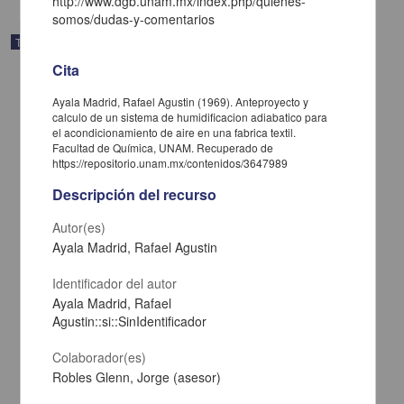
http://www.dgb.unam.mx/index.php/quienes-
somos/dudas-y-comentarios
Trabajo de grado
Cita
Ayala Madrid, Rafael Agustin (1969). Anteproyecto y
calculo de un sistema de humidificacion adiabatico para
el acondicionamiento de aire en una fabrica textil.
Facultad de Química, UNAM. Recuperado de
https://repositorio.unam.mx/contenidos/3647989
Descripción del recurso
Autor(es)
Ayala Madrid, Rafael Agustin
Identificador del autor
Ayala Madrid, Rafael
Estudio sobre seguridad e higiene en la industria de la
Agustin::si::SinIdentificador
galvanoplastia
Gonzalez Martinez, Emilio
Colaborador(es)
1969
Biología y Química
Robles Glenn, Jorge (asesor)
share