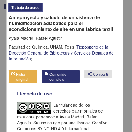
Trabajo de grado
Trabajo de grado
Anteproyecto y calculo de un sistema de
humidificacion adiabatico para el
acondicionamiento de aire en una fabrica textil
Ayala Madrid, Rafael Agustin
Facultad de Química, UNAM,
Tesis
(
Repositorio de la
Dirección General de Bibliotecas y Servicios Digitales de
Información
)
Ficha
Contenido
share
Compartir
original
completo
Licencia de uso
Influencia de la modernizacion en algunos aspectos motivacionales
Herrera Speziale, Enrique H.
1969
La titularidad de los
Biología y Química
derechos patrimoniales de
esta obra pertenece a Ayala Madrid, Rafael
share
Agustin. Su uso se rige por una licencia Creative
Commons BY-NC-ND 4.0 Internacional,