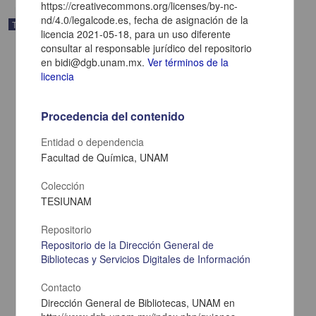
https://creativecommons.org/licenses/by-nc-
nd/4.0/legalcode.es, fecha de asignación de la
Trabajo de grado
licencia 2021-05-18, para un uso diferente
consultar al responsable jurídico del repositorio
en bidi@dgb.unam.mx.
Ver términos de la
licencia
Procedencia del contenido
Entidad o dependencia
Facultad de Química, UNAM
Colección
TESIUNAM
Repositorio
Diseno de tuberias para flujo mixto en sistemas gas-liquido
Repositorio de la Dirección General de
Rodriguez Diez, José
Bibliotecas y Servicios Digitales de Información
1969
Biología y Química
Contacto
share
Dirección General de Bibliotecas, UNAM en