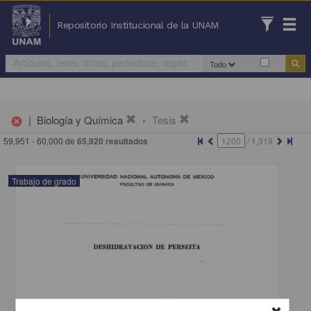
Repositorio Institucional de la UNAM
Todo
|
Biología y Química
Tesis
cancel
59,951 - 60,000 de
65,920 resultados
/
1,319
Trabajo de grado