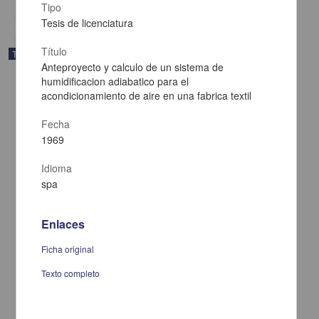
Tipo
Tesis de licenciatura
Título
Trabajo de grado
Anteproyecto y calculo de un sistema de
humidificacion adiabatico para el
acondicionamiento de aire en una fabrica textil
Fecha
1969
Idioma
spa
Enlaces
Ficha original
Aplicacion del diseño de experimentos en la galvanoplastia
Texto completo
Galvan Uriarte, Pedro S.
1969
Biología y Química