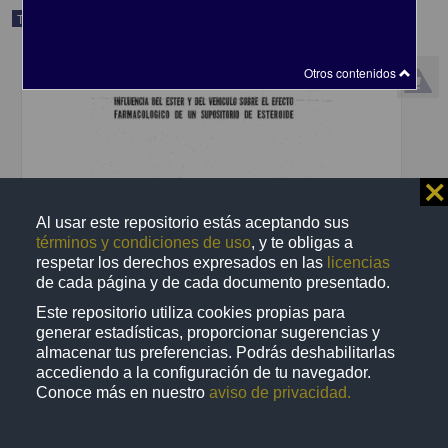
Trabajo de grado
Otros contenidos
⨯
Al usar este repositorio estás aceptando sus
términos y condiciones de uso
, y te obligas a
respetar los derechos expresados en las
licencias
de cada página y de cada documento presentado.
Influencia del ester y del vehiculo sobre el efecto farmacologico de
Este repositorio utiliza cookies propias para
un supositorio de esteroide
generar estadísticas, proporcionar sugerencias y
Raimond-Kedilhac N., Edwin
almacenar tus preferencias. Podrás deshabilitarlas
1969
accediendo a la configuración de tu navegador.
Biología y Química
Conoce más en nuestro
aviso de privacidad.
share