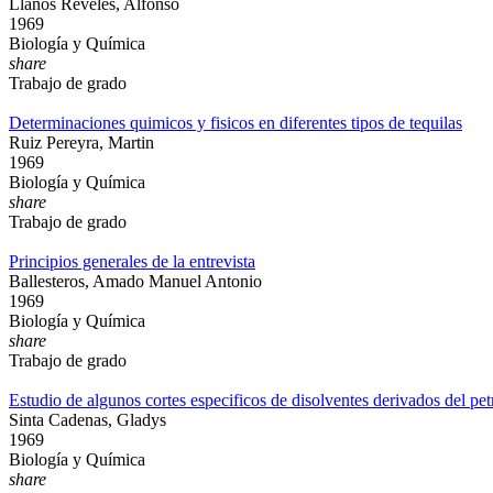
Llanos Reveles, Alfonso
1969
Biología y Química
share
Trabajo de grado
Determinaciones quimicos y fisicos en diferentes tipos de tequilas
Ruiz Pereyra, Martin
1969
Biología y Química
share
Trabajo de grado
Principios generales de la entrevista
Ballesteros, Amado Manuel Antonio
1969
Biología y Química
share
Trabajo de grado
Estudio de algunos cortes especificos de disolventes derivados del petr
Sinta Cadenas, Gladys
1969
Biología y Química
share