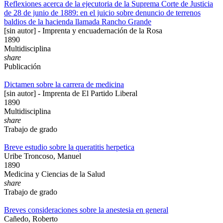
Reflexiones acerca de la ejecutoria de la Suprema Corte de Justicia
de 28 de junio de 1889: en el juicio sobre denuncio de terrenos
baldios de la hacienda llamada Rancho Grande
[sin autor] - Imprenta y encuadernación de la Rosa
1890
Multidisciplina
share
Publicación
Dictamen sobre la carrera de medicina
[sin autor] - Imprenta de El Partido Liberal
1890
Multidisciplina
share
Trabajo de grado
Breve estudio sobre la queratitis herpetica
Uribe Troncoso, Manuel
1890
Medicina y Ciencias de la Salud
share
Trabajo de grado
Breves consideraciones sobre la anestesia en general
Cañedo, Roberto