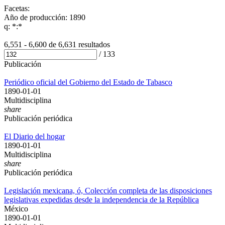
Facetas:
Año de producción: 1890
q: *:*
6,551 - 6,600 de
6,631 resultados
/
133
Publicación
Periódico oficial del Gobierno del Estado de Tabasco
1890-01-01
Multidisciplina
share
Publicación periódica
El Diario del hogar
1890-01-01
Multidisciplina
share
Publicación periódica
Legislación mexicana, ó, Colección completa de las disposiciones
legislativas expedidas desde la independencia de la República
México
1890-01-01