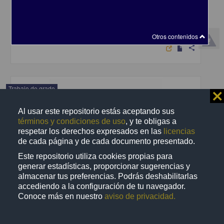
y económica de un proyecto de inversión
Frías Ibarra, Gabriela
2004
Ciencias Sociales y Económicas
Otros contenidos
share
Trabajo de grado
⨯
Al usar este repositorio estás aceptando sus
términos y condiciones de uso
, y te obligas a
respetar los derechos expresados en las
licencias
de cada página y de cada documento presentado.
Este repositorio utiliza cookies propias para
generar estadísticas, proporcionar sugerencias y
almacenar tus preferencias. Podrás deshabilitarlas
accediendo a la configuración de tu navegador.
Conoce más en nuestro
aviso de privacidad.