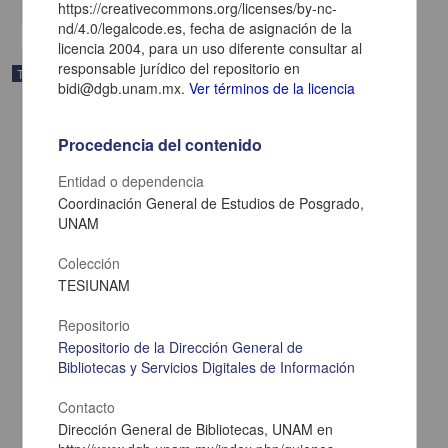
https://creativecommons.org/licenses/by-nc-
nd/4.0/legalcode.es, fecha de asignación de la
licencia 2004, para un uso diferente consultar al
responsable jurídico del repositorio en
Trabajo de grado
bidi@dgb.unam.mx.
Ver términos de la licencia
Procedencia del contenido
Entidad o dependencia
Coordinación General de Estudios de Posgrado,
UNAM
Colección
TESIUNAM
Repositorio
Repositorio de la Dirección General de
Bibliotecas y Servicios Digitales de Información
Diseño de implantación de una red LAN en el Instituto Nacional de
Investigaciones Agrícolas y Pecuarias campus Uruapan
Torres Melgoza, Sergio
Contacto
2005
Dirección General de Bibliotecas, UNAM en
Físico Matemáticas y Ciencias de la Tierra