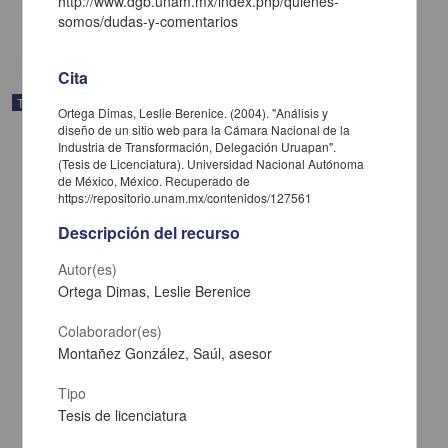
http://www.dgb.unam.mx/index.php/quienes-
somos/dudas-y-comentarios
share
Cita
Trabajo de grado
Ortega Dimas, Leslie Berenice. (2004). "Análisis y
diseño de un sitio web para la Cámara Nacional de la
Industria de Transformación, Delegación Uruapan".
(Tesis de Licenciatura). Universidad Nacional Autónoma
de México, México. Recuperado de
https://repositorio.unam.mx/contenidos/127561
Descripción del recurso
Autor(es)
Ortega Dimas, Leslie Berenice
Colaborador(es)
Montañez González, Saúl, asesor
Tipo
Determinar la participacion de enfermeria en la orientacion y
prevencion del inicio de la vida sexual activa en las adolescentes
Tesis de licenciatura
de Tarecuato