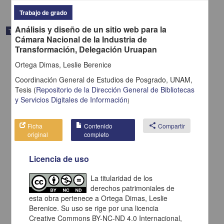
Trabajo de grado
Análisis y diseño de un sitio web para la
Trabajo de grado
Cámara Nacional de la Industria de
Transformación, Delegación Uruapan
Ortega Dimas, Leslie Berenice
Coordinación General de Estudios de Posgrado, UNAM,
Tesis
(
Repositorio de la Dirección General de Bibliotecas
y Servicios Digitales de Información
)
Ficha
Contenido
share
Compartir
original
completo
Licencia de uso
Importancia de la ética profesional en el docente
La titularidad de los
derechos patrimoniales de
Jorge Martínez, Mayra Elisa
2005
esta obra pertenece a Ortega Dimas, Leslie
Artes y Humanidades
Berenice. Su uso se rige por una licencia
Creative Commons BY-NC-ND 4.0 Internacional,
share