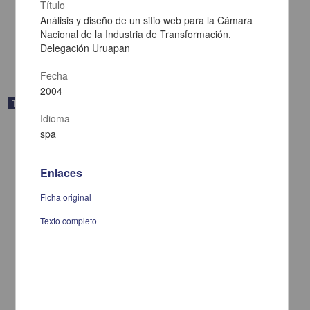
Duarte Aguilar, Hayde Edith
Título
2005
Análisis y diseño de un sitio web para la Cámara
Medicina y Ciencias de la Salud
Nacional de la Industria de Transformación,
Delegación Uruapan
share
Fecha
2004
Trabajo de grado
Idioma
spa
Enlaces
Ficha original
Texto completo
El conocimiento como recurso estratégico