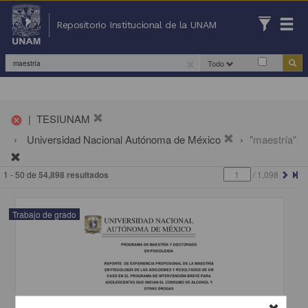
Repositorio Institucional de la UNAM
Todo
|
TESIUNAM
cancel
Universidad Nacional Autónoma de México
"maestría"
1 - 50 de
54,898 resultados
/
1,098
Trabajo de grado