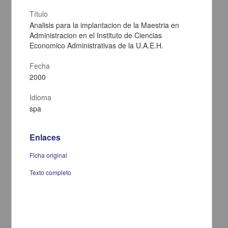
Título
Analisis para la implantacion de la Maestria en
Administracion en el Instituto de Ciencias
Economico Administrativas de la U.A.E.H.
Fecha
2000
Idioma
spa
Enlaces
Programa de maestria en doctorado en psicologia residencia en
medicina conductual
Ficha original
Alquicira Palacios, Damian
Texto completo
2002
Ciencias Sociales y Económicas,Medicina y Ciencias de la Salud
Tesis de
maestría
share