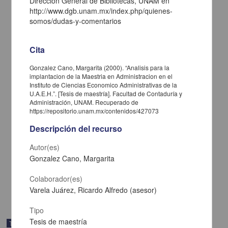
Dirección General de Bibliotecas, UNAM en
http://www.dgb.unam.mx/index.php/quienes-
somos/dudas-y-comentarios
Cita
Gonzalez Cano, Margarita (2000). “Analisis para la
implantacion de la Maestria en Administracion en el
Instituto de Ciencias Economico Administrativas de la
U.A.E.H.”. [Tesis de maestría]. Facultad de Contaduría y
Administración, UNAM. Recuperado de
https://repositorio.unam.mx/contenidos/427073
La motivacion en los alumnos de la Maestria en Pedagogia de la
ENEP Aragon: una perspectiva psicopedagogica desde un enfoque
Descripción del recurso
humanista
Ramirez Pantoja, Ana Maria
Autor(es)
2003
Gonzalez Cano, Margarita
Artes y Humanidades
Tesis de
maestría
Colaborador(es)
share
Varela Juárez, Ricardo Alfredo (asesor)
Tipo
Tesis de maestría
Trabajo de grado