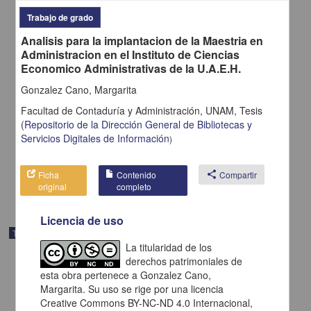
Trabajo de grado
Analisis para la implantacion de la Maestria en
Administracion en el Instituto de Ciencias
Economico Administrativas de la U.A.E.H.
Gonzalez Cano, Margarita
Nivel de calidad de las tesis de la maestría en enfermería a partir del
resumen de la tesis, periodo 2015 a 2020
Facultad de Contaduría y Administración, UNAM,
Tesis
Ramírez Hernández, Cynthia
(
Repositorio de la Dirección General de Bibliotecas y
2022
Servicios Digitales de Información
)
Medicina y Ciencias de la Salud
Tesis de
maestría
Ficha
Contenido
share
Compartir
share
original
completo
Licencia de uso
Trabajo de grado
La titularidad de los
derechos patrimoniales de
esta obra pertenece a Gonzalez Cano,
Margarita. Su uso se rige por una licencia
Creative Commons BY-NC-ND 4.0 Internacional,