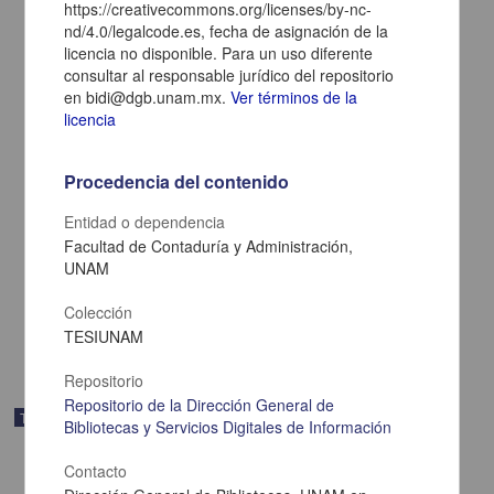
https://creativecommons.org/licenses/by-nc-
nd/4.0/legalcode.es, fecha de asignación de la
licencia no disponible. Para un uso diferente
consultar al responsable jurídico del repositorio
en bidi@dgb.unam.mx.
Ver términos de la
licencia
Procedencia del contenido
Evaluación del plan de estudios de una maestría en ciencias de la
tierra, desde la opinión de sus estudiantes y egresados
Entidad o dependencia
Rodríguez Badillo, Nora Gabriela
Facultad de Contaduría y Administración,
2024
UNAM
Medicina y Ciencias de la Salud,Ciencias Sociales y Económicas
Tesis de
maestría
Colección
share
TESIUNAM
Repositorio
Repositorio de la Dirección General de
Trabajo de grado
Bibliotecas y Servicios Digitales de Información
Contacto