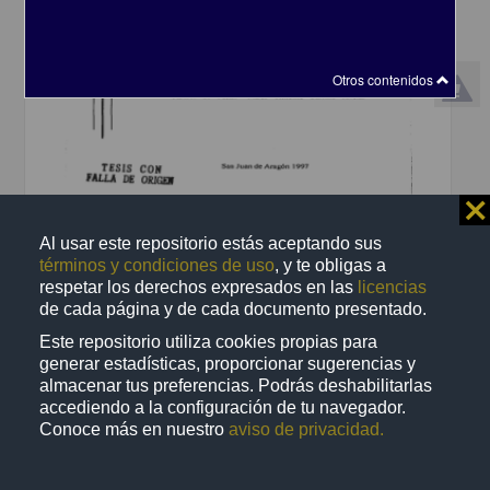
Otros contenidos
⨯
El ejercicio docente en el discurso de la practica institucional: el caso
de los seminarios en la maestria en enseñanza superior
Al usar este repositorio estás aceptando sus
Romero Hernández, José Luis
términos y condiciones de uso
, y te obligas a
1997
respetar los derechos expresados en las
licencias
Artes y Humanidades
de cada página y de cada documento presentado.
Tesis de
maestría
Este repositorio utiliza cookies propias para
share
generar estadísticas, proporcionar sugerencias y
almacenar tus preferencias. Podrás deshabilitarlas
accediendo a la configuración de tu navegador.
Trabajo de grado
Conoce más en nuestro
aviso de privacidad.