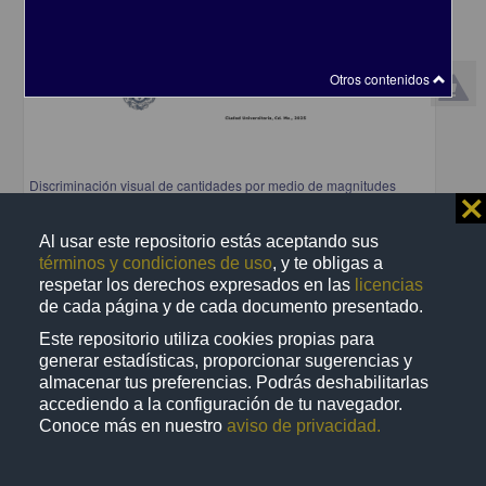
Otros contenidos
Discriminación visual de cantidades por medio de magnitudes
⨯
discretas y continuas: un estudio comparativo entre perros y
humanos
Al usar este repositorio estás aceptando sus
Sole Pi, Mireia Lilit
términos y condiciones de uso
, y te obligas a
2025
Biología y Química,Medicina y Ciencias de la Salud
respetar los derechos expresados en las
licencias
de cada página y de cada documento presentado.
share
Este repositorio utiliza cookies propias para
generar estadísticas, proporcionar sugerencias y
almacenar tus preferencias. Podrás deshabilitarlas
Trabajo de grado
accediendo a la configuración de tu navegador.
Conoce más en nuestro
aviso de privacidad.