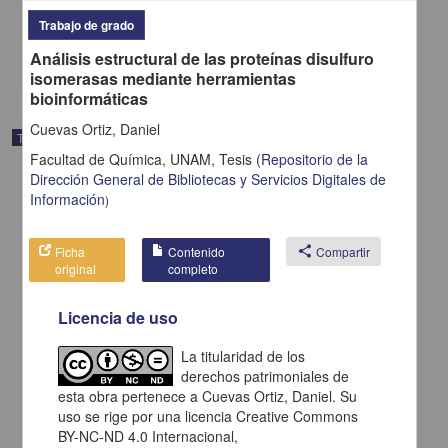
2025
Trabajo de grado
Medicina y Ciencias de la Salud
Análisis estructural de las proteínas disulfuro
share
isomerasas mediante herramientas
bioinformáticas
Cuevas Ortiz, Daniel
Trabajo de grado
Facultad de Química, UNAM,
Tesis
(
Repositorio de la
Dirección General de Bibliotecas y Servicios Digitales de
Información
)
Ficha
Contenido
share
Compartir
original
completo
Licencia de uso
La titularidad de los
derechos patrimoniales de
esta obra pertenece a Cuevas Ortiz, Daniel. Su
uso se rige por una licencia Creative Commons
Estrategia de obtención y mantenimiento del oficio de
BY-NC-ND 4.0 Internacional,
reconocimiento de un medicamento huérfano