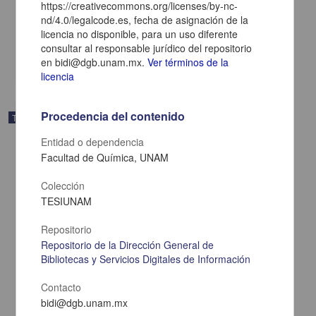
https://creativecommons.org/licenses/by-nc-
Cerqueda Pereda, Juan Carlos
nd/4.0/legalcode.es, fecha de asignación de la
2025
licencia no disponible, para un uso diferente
Biología y Química,Medicina y Ciencias de la Salud
consultar al responsable jurídico del repositorio
share
en bidi@dgb.unam.mx.
Ver términos de la
licencia
Procedencia del contenido
Trabajo de grado
Entidad o dependencia
Facultad de Química, UNAM
Colección
TESIUNAM
Repositorio
Repositorio de la Dirección General de
Bibliotecas y Servicios Digitales de Información
Contacto
bidi@dgb.unam.mx