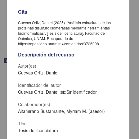
Impacto del diagnóstico de trastorno límite de la personalidad en
mujeres víctimas de violencia de género
Cita
Mendoza Martínez, Alondra Junuen
2025
Cuevas Ortiz, Daniel (2025). “Análisis estructural de las
Ciencias Sociales y Económicas,Medicina y Ciencias de la Salud
proteínas disulfuro isomerasas mediante herramientas
bioinformáticas”. [Tesis de licenciatura]. Facultad de
share
Química, UNAM. Recuperado de
https://repositorio.unam.mx/contenidos/3726098
Descripción del recurso
Trabajo de grado
Autor(es)
Cuevas Ortiz, Daniel
Identificador del autor
Cuevas Ortiz, Daniel::si::SinIdentificador
Colaborador(es)
Altamirano Bustamante, Myriam M. (asesor)
Tipo
Tesis de licenciatura