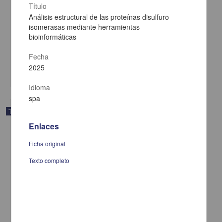
Título
Análisis estructural de las proteínas disulfuro
Elaboración y evaluación de películas sublinguales a base de
isomerasas mediante herramientas
passiflora para el tratamiento de ansiedad
bioinformáticas
Rodríguez Lovera, Juan Carlos
2025
Fecha
Biología y Química,Medicina y Ciencias de la Salud
2025
share
Idioma
spa
Trabajo de grado
Enlaces
Ficha original
Texto completo