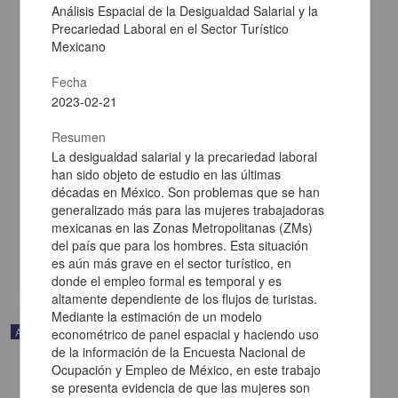
Análisis Espacial de la Desigualdad Salarial y la
Precariedad Laboral en el Sector Turístico
Mexicano
Fecha
2023-02-21
Calidad del resultado contable y marco normativo aplicado; caso
Resumen
de las empresas del sector real colombiano que reportan a la
superintendencia de sociedades
La desigualdad salarial y la precariedad laboral
Toro Sañudo, Mateo; Muñoz Osorio, Lina Maria; Velasquez
han sido objeto de estudio en las últimas
Echavarria, Victor Daniel - Facultad de Contaduría y
décadas en México. Son problemas que se han
Administración, UNAM
generalizado más para las mujeres trabajadoras
2024-08-07
mexicanas en las Zonas Metropolitanas (ZMs)
Ciencias Sociales y Económicas
del país que para los hombres. Esta situación
share
es aún más grave en el sector turístico, en
donde el empleo formal es temporal y es
altamente dependiente de los flujos de turistas.
Mediante la estimación de un modelo
Artículo
econométrico de panel espacial y haciendo uso
de la información de la Encuesta Nacional de
Ocupación y Empleo de México, en este trabajo
se presenta evidencia de que las mujeres son