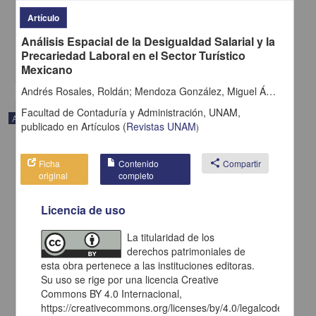
la población mexicana
Rivas Villa, Norma Alicia
Artículo
2025
Análisis Espacial de la Desigualdad Salarial y la
Ciencias Sociales y Económicas
Precariedad Laboral en el Sector Turístico
share
Mexicano
Andrés Rosales, Roldán; Mendoza González, Miguel Ángel; Quintana Romero, Luis
Facultad de Contaduría y Administración, UNAM,
Artículo
publicado en
Artículos
(
Revistas UNAM
)
Ficha
Contenido
share
Compartir
original
completo
Licencia de uso
La titularidad de los
derechos patrimoniales de
esta obra pertenece a las instituciones editoras.
Su uso se rige por una licencia Creative
Commons BY 4.0 Internacional,
https://creativecommons.org/licenses/by/4.0/legalcode.es,