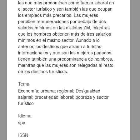
las que más predominan como fuerza laboral en
el sector turístico y son también las que ocupan
los empleos más precarios. Las mujeres
perciben remuneraciones por debajo de dos
salarios mínimos en las distintas ZM, mientras
que los hombres obtienen más de tres salarios
mínimos en el mismo sector. Aunado a lo
anterior, los destinos que atraen a turistas
internacionales y que son los mejores pagados,
tienen también una predominancia de hombres,
mientras que las mujeres son relegadas al resto
Exploring overconfidence bias and demographic moderation in
de los destinos turísticos.
aggressive investor behavior; Evidence from Indonesia stock
exchange (IDX)
Tema
Musnadi, Said; Universitas Syiah Kuala; Sofyan, Sofyan;
Economía; urbana; regional; Desigualdad
Universitas Syiah Kuala; Zuraida, Zuraida; Universitas Syiah Kuala;
Rizal, Muhammad; Universitas Samudra; Agustina, Maulidar;
salarial; precariedad laboral; pobreza y sector
Universitas Syiah Kuala; Musnadi, Said; Universitas Syiah Kuala;
turístico
Sofyan, Sofyan; Universitas Syiah Kuala; Zuraida, Zuraida;
Universitas Syiah Kuala; Rizal, Muhammad; Universitas Samudra;
Idioma
Agustina, Maulidar; Universitas Syiah Kuala - Facultad de
spa
Contaduría y Administración, UNAM
2024-08-07
Ciencias Sociales y Económicas
ISSN