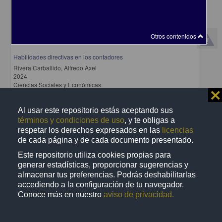
Otros contenidos
Habilidades directivas en los contadores
Rivera Carballido, Alfredo Axel
2024
Ciencias Sociales y Económicas
⨯
share
Al usar este repositorio estás aceptando sus
términos y condiciones de uso
, y te obligas a
respetar los derechos expresados en las
licencias
Trabajo de grado
de cada página y de cada documento presentado.
Este repositorio utiliza cookies propias para
generar estadísticas, proporcionar sugerencias y
almacenar tus preferencias. Podrás deshabilitarlas
accediendo a la configuración de tu navegador.
Conoce más en nuestro
aviso de privacidad.