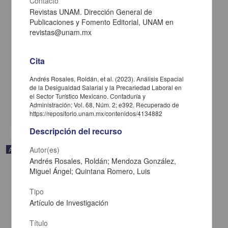
Contacto
Revistas UNAM. Dirección General de
Publicaciones y Fomento Editorial, UNAM en
Liderazgo ético y teletrabajo; el rol mediador de la autonomía
revistas@unam.mx
laboral, la autoeficacia y un clima ético benevolente
Santiago Torner, Carlos; UVic/ Universitat de Vic Universitat Central
de Catalunya; Santiago Torner, Carlos; UVic/ Universitat de Vic
Cita
Universitat Central de Catalunya - Facultad de Contaduría y
Administración, UNAM
Andrés Rosales, Roldán, et al. (2023). Análisis Espacial
2024-08-07
de la Desigualdad Salarial y la Precariedad Laboral en
Ciencias Sociales y Económicas
el Sector Turístico Mexicano. Contaduría y
Administración; Vol. 68, Núm. 2; e392. Recuperado de
share
https://repositorio.unam.mx/contenidos/4134882
Descripción del recurso
Autor(es)
Artículo
Andrés Rosales, Roldán; Mendoza González,
Miguel Ángel; Quintana Romero, Luis
Tipo
Artículo de Investigación
Título