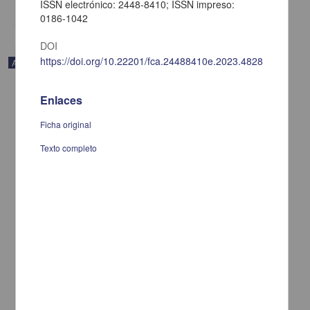
ISSN electrónico: 2448-8410; ISSN impreso:
share
0186-1042
DOI
https://doi.org/10.22201/fca.24488410e.2023.4828
Artículo
Enlaces
Ficha original
Texto completo
The role of professional culture; Enhancing engagement and
organizational performance in islamic social entrepreneurship
Daryono, Daryono; Universitas Jenderal Soedirman; Setyawati
Gunawan, Ratna; Universitas Jenderal Soedirman; Setyorini