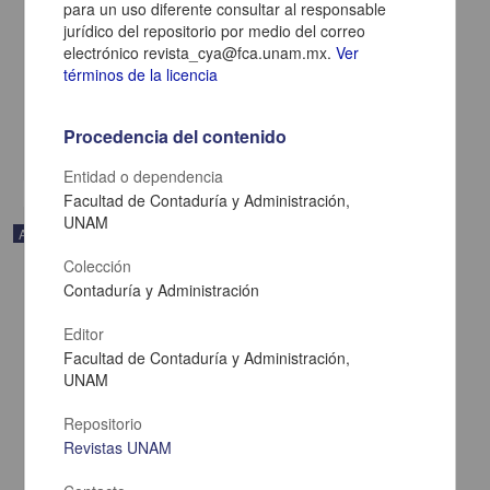
para un uso diferente consultar al responsable
Big data analytics for financial auditing practices; Identification of
jurídico del repositorio por medio del correo
conceptual patterns, implications and challenges using text mining
electrónico revista_cya@fca.unam.mx.
Ver
Musunuru, Kamakshaiah - Facultad de Contaduría y
términos de la licencia
Administración, UNAM
2024-08-07
Ciencias Sociales y Económicas
Procedencia del contenido
share
Entidad o dependencia
Facultad de Contaduría y Administración,
UNAM
Artículo
Colección
Contaduría y Administración
Editor
Facultad de Contaduría y Administración,
UNAM
Repositorio
Revistas UNAM