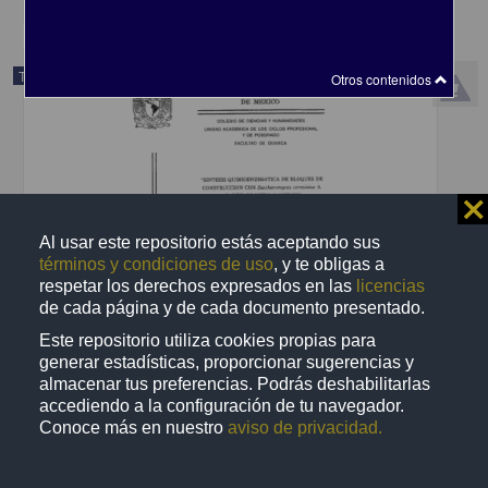
Trabajo de grado
Otros contenidos
⨯
Al usar este repositorio estás aceptando sus
términos y condiciones de uso
, y te obligas a
respetar los derechos expresados en las
licencias
de cada página y de cada documento presentado.
Este repositorio utiliza cookies propias para
generar estadísticas, proporcionar sugerencias y
almacenar tus preferencias. Podrás deshabilitarlas
Sintesis quimioenzimatica de bloques de construccion con
accediendo a la configuración de tu navegador.
Saccharomyces cerquisiae a partir de nitroalquenos
Conoce más en nuestro
aviso de privacidad.
Navarro Ocaña, Arturo, 1959-
1998
Biotecnología y Ciencias Agropecuarias