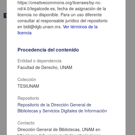
https://creativecommons.org/licenses/by-nc-
nd/4.0/legalcode.es, fecha de asignación de la
licencia no disponible. Para un uso diferente
Trabajo de grado
consultar al responsable jurídico del repositorio
en bidi@dgb.unam.mx.
Ver términos de la
licencia
Procedencia del contenido
Entidad o dependencia
Facultad de Derecho, UNAM
Colección
TESIUNAM
Repositorio
Los dialogos del Calepino de Motul: exploraciones en la
Repositorio de la Dirección General de
historiografia de la otredad
Bibliotecas y Servicios Digitales de Información
Lema Labadie D Arce, Rose
1998
Contacto
Artes y Humanidades
Dirección General de Bibliotecas, UNAM en
share