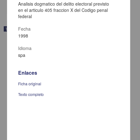
Analisis dogmatico del delito electoral previsto
share
en el articulo 405 fraccion X del Codigo penal
federal
Fecha
Trabajo de grado
1998
Idioma
spa
Enlaces
Ficha original
Texto completo
De medico, poeta y loco ...: aproximacion a las estrategias
discursivas de la lirica popular mexicana
Medina Jaime, Ruben Dario, 1954-
1998