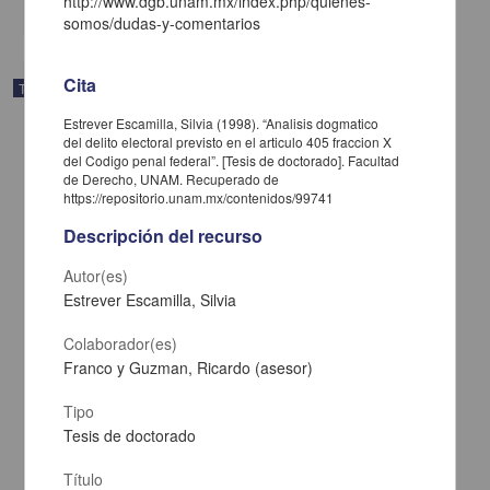
http://www.dgb.unam.mx/index.php/quienes-
somos/dudas-y-comentarios
Cita
Trabajo de grado
Estrever Escamilla, Silvia (1998). “Analisis dogmatico
del delito electoral previsto en el articulo 405 fraccion X
del Codigo penal federal”. [Tesis de doctorado]. Facultad
de Derecho, UNAM. Recuperado de
https://repositorio.unam.mx/contenidos/99741
Descripción del recurso
Autor(es)
Estrever Escamilla, Silvia
Colaborador(es)
Franco y Guzman, Ricardo (asesor)
El municipio mexicano en el umbral del siglo XXI
Tipo
García Jimenez, Juan Antonio
Tesis de doctorado
1998
Ciencias Sociales y Económicas
Título