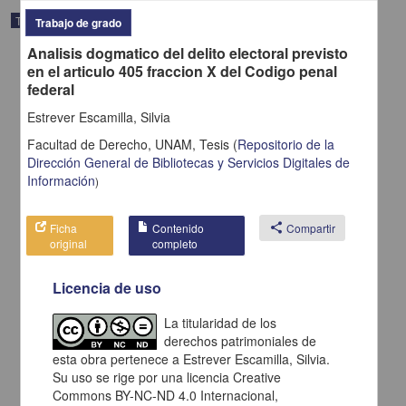
Trabajo de grado
Trabajo de grado
Analisis dogmatico del delito electoral previsto
en el articulo 405 fraccion X del Codigo penal
federal
Estrever Escamilla, Silvia
Facultad de Derecho, UNAM,
Tesis
(
Repositorio de la
Dirección General de Bibliotecas y Servicios Digitales de
Información
)
Ficha
Contenido
share
Compartir
original
completo
Licencia de uso
Tierra y sociedad en Mexico durante el siglo XIX el caso de
Aguascalientes
Gomez Serrano, José de Jesus
La titularidad de los
1998
derechos patrimoniales de
Artes y Humanidades
esta obra pertenece a Estrever Escamilla, Silvia.
Su uso se rige por una licencia Creative
share
Commons BY-NC-ND 4.0 Internacional,