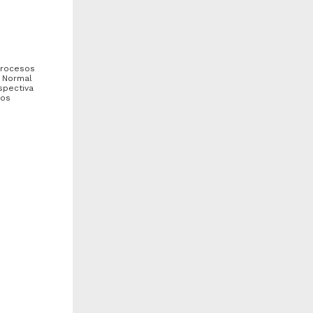
bajo de grado
Trabajo de grado
 procesos
a Normal
spectiva
ios
a fundamentación de la
Seguimiento de egresados de
ráctica docente en la
la Maestría en Administración
aestría en Docencia para
(Negocios Internacionales...
...
odríguez de los Ríos, Dulce
Ordóñez Luna, María Cristina
aría
2010
ria en
021
Ciencias Sociales y
co
rtes y Humanidades
Económicas