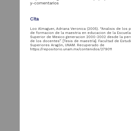
Tesis de especialidad
10
y-comentarios
Tra
Cita
Entidad
aportante
Loo Almaguer, Adriana Veronica (2005). “Analisis de los
de la UNAM
de formacion de la maestria en educacion de la Escuel
Superior de Mexico generacion 2000-2002 desde la per
de los docentes”. [Tesis de maestría]. Facultad de Estud
Facultad de Filosofía
Superiores Aragón, UNAM. Recuperado de
4,828
https://repositorio.unam.mx/contenidos/279011
y Letras, UNAM
Facultad de
Descripción del recurso
4,378
Ingeniería, UNAM
Autor(es)
Facultad de Ciencias,
Loo Almaguer, Adriana Veronica
2,708
UNAM
Facultad de Química,
Colaborador(es)
2,460
UNAM
Soriano Ramirez, Rosa Maria (asesor)
L
Facultad de Ciencias
p
Tipo
Políticas y Sociales,
1,604
M
Tesis de maestría
UNAM
la
R
Facultad de
Título
M
1,427
Arquitectura, UNAM
Analisis de los procesos de formacion de la maest
2
educacion de la Escuela Normal Superior de Mexi
A
Facultad de