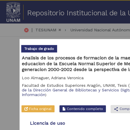
Repositorio Institucional de l
|
cancel
TESIUNAM
Universidad Nacional Autóno
Trabajo de grado
Analisis de los procesos de formacion de la mae
educacion de la Escuela Normal Superior de M
generacion 2000-2002 desde la perspectiva de 
1 -
Loo Almaguer, Adriana Veronica
Facultad de Estudios Superiores Aragón, UNAM,
Tesis
(
Repositorio
de la Dirección General de Bibliotecas y Servicios Digit
Tra
Información
)
Repositorio de la
54,898
Dirección General
Ficha original
Contenido completo
share
Compa
de Bibliotecas y
Servicios Digitales
de Información
Licencia de uso