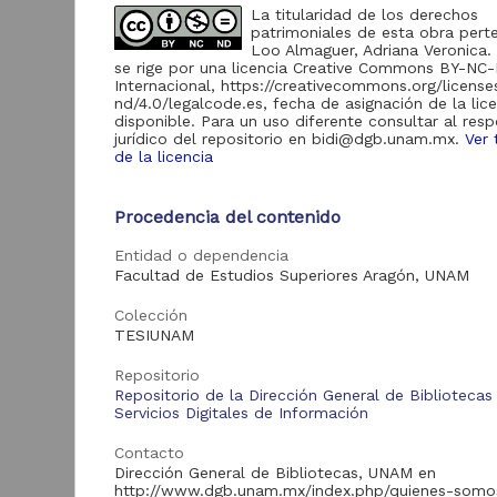
La titularidad de los derechos
patrimoniales de esta obra pert
Acervo
Loo Almaguer, Adriana Veronica.
se rige por una licencia Creative Commons BY-NC
Internacional, https://creativecommons.org/licens
Tesis
54,898
nd/4.0/legalcode.es, fecha de asignación de la lic
disponible. Para un uso diferente consultar al res
jurídico del repositorio en bidi@dgb.unam.mx.
Ver 
de la licencia
R
Tipo de
p
recurso
p
Procedencia del contenido
y.
Trabajo de grado
54,898
G
Entidad o dependencia
2
Facultad de Estudios Superiores Aragón, UNAM
C
E
Colección
C
Tipo de
TESIUNAM
contenido
Repositorio
Tes
Repositorio de la Dirección General de Bibliotecas
Tesis de maestría
53,569
Servicios Digitales de Información
Tesis de doctorado
1,277
Contacto
Tesis de licenciatura
42
Dirección General de Bibliotecas, UNAM en
http://www.dgb.unam.mx/index.php/quienes-somo