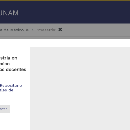
a UNAM
ma de México
"maestría"
stria en
exico
los docentes
 50 de
54,898 resultados
Repositorio
ales de
bajo de grado
Trabajo de grado
rtir