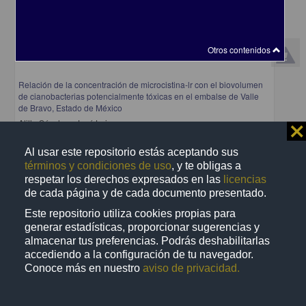
Otros contenidos
Relación de la concentración de microcistina-lr con el biovolumen
de cianobacterias potencialmente tóxicas en el embalse de Valle
de Bravo, Estado de México
Alillo Sánchez, José Luis
⨯
2014
Biología y Química
Al usar este repositorio estás aceptando sus
términos y condiciones de uso
, y te obligas a
share
respetar los derechos expresados en las
licencias
de cada página y de cada documento presentado.
Este repositorio utiliza cookies propias para
Trabajo de grado
generar estadísticas, proporcionar sugerencias y
almacenar tus preferencias. Podrás deshabilitarlas
accediendo a la configuración de tu navegador.
Conoce más en nuestro
aviso de privacidad.