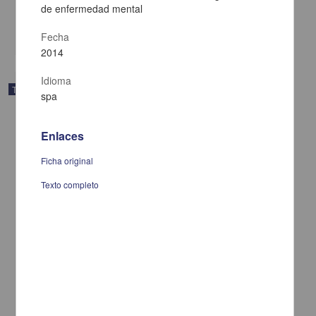
de enfermedad mental
Biología y Química
share
Fecha
2014
Idioma
Trabajo de grado
spa
Enlaces
Ficha original
Texto completo
RT-PCR multiplex para la detección simultanea de los virus
cymbidium mosaic virus (cymmv) y odontoglosum ringspot virus