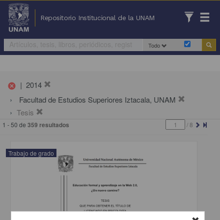
Repositorio Institucional de la UNAM
Todo
|
2014
cancel
Facultad de Estudios Superiores Iztacala, UNAM
Tesis
1 - 50 de
359 resultados
/
8
Trabajo de grado