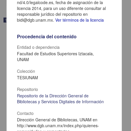
nd/4.0/legalcode.es, fecha de asignación de la
licencia 2014, para un uso diferente consultar al
responsable jurídico del repositorio en
bidi@dgb.unam.mx.
Ver términos de la licencia
Trabajo de grado
Procedencia del contenido
Entidad o dependencia
Facultad de Estudios Superiores Iztacala,
UNAM
Colección
TESIUNAM
Repositorio
Repositorio de la Dirección General de
Bibliotecas y Servicios Digitales de Información
La práctica del fútbol como forma de mejorar la calidad de vida y
bienestar psicológico en mujeres mexicanas
Contacto
Gómez Araujo, Elizabeth
Dirección General de Bibliotecas, UNAM en
2014
http://www.dgb.unam.mx/index.php/quienes-
Medicina y Ciencias de la Salud