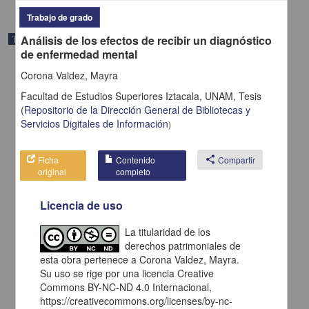
Trabajo de grado
Análisis de los efectos de recibir un diagnóstico
Trabajo de grado
de enfermedad mental
Corona Valdez, Mayra
Facultad de Estudios Superiores Iztacala, UNAM,
Tesis
(
Repositorio de la Dirección General de Bibliotecas y
Servicios Digitales de Información
)
Ficha
Contenido
share
Compartir
original
completo
Licencia de uso
La titularidad de los
La construcción del enamoramiento en un varón universitario
derechos patrimoniales de
Vega Prianti, Mariana
esta obra pertenece a Corona Valdez, Mayra.
2014
Su uso se rige por una licencia Creative
Medicina y Ciencias de la Salud
Commons BY-NC-ND 4.0 Internacional,
https://creativecommons.org/licenses/by-nc-
share