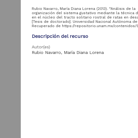
aportante
de la UNAM
Rubio Navarro, María Diana Lorena (2013). “Análisis de la
organización del sistema gustativo mediante la técnica 
en el núcleo del tracto solitario rostral de ratas en desa
Facultad de Medicina
[Tesis de doctorado]. Universidad Nacional Autónoma de
Recuperado de https://repositorio.unam.mx/contenidos/
Veterinaria y
1
Zootecnia, UNAM
Descripción del recurso
Facultad de
1
Psicología, UNAM
Autor(es)
Rubio Navarro, María Diana Lorena
Colaborador(es)
Área de
Salas, M. (asesor)
conocimiento
Tipo
I
Tesis de doctorado
Medicina y Ciencias de
145
d
la Salud
e
Título
t.
Análisis de la organización del sistema gustativo 
G
la técnica de c-fos en el núcleo del tracto solitari
2
de ratas en desarrollo
M
Año de
S
producción
Fecha
2013
2013
145