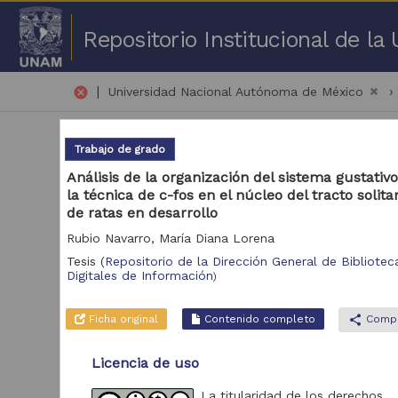
Repositorio Institucional de l
|
cancel
Universidad Nacional Autónoma de México
Trabajo de grado
Análisis de la organización del sistema gustati
la técnica de c-fos en el núcleo del tracto solitar
de ratas en desarrollo
1 -
Rubio Navarro, María Diana Lorena
Tesis
(
Repositorio de la Dirección General de Biblioteca
Repositorio
Digitales de Información
)
Tra
Repositorio de la
145
Dirección General de
Ficha original
Contenido completo
share
Compa
Bibliotecas y Servicios
Digitales de
Licencia de uso
Información
La titularidad de los derechos