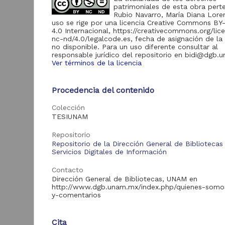
patrimoniales de esta obra pert
Rubio Navarro, María Diana Lore
Acervo
uso se rige por una licencia Creative Commons B
4.0 Internacional, https://creativecommons.org/lic
nc-nd/4.0/legalcode.es, fecha de asignación de la 
Tesis
145
no disponible. Para un uso diferente consultar al
responsable jurídico del repositorio en bidi@dgb.
Ver términos de la licencia
P
Tipo de
h
Procedencia del contenido
recurso
l
Colección
Trabajo de grado
145
V
TESIUNAM
2
M
Repositorio
S
Repositorio de la Dirección General de Bibliotecas
Tipo de
Servicios Digitales de Información
contenido
Contacto
Dirección General de Bibliotecas, UNAM en
Tesis de doctorado
145
http://www.dgb.unam.mx/index.php/quienes-somo
y-comentarios
Tra
Entidad
Cita