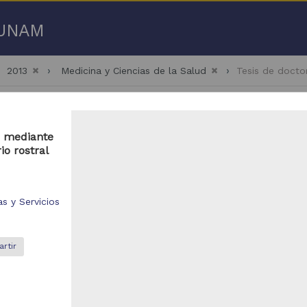
a UNAM
2013
Medicina y Ciencias de la Salud
Tesis de docto
vo mediante
io rostral
 50 de
145 resultados
s y Servicios
bajo de grado
Trabajo de grado
rtir