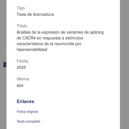
Tipo
Elaboración y evaluación de películas sublinguales a base de
Tesis de licenciatura
passiflora para el tratamiento de ansiedad
Rodríguez Lovera, Juan Carlos
Título
2025
Análisis de la expresión de variantes de splicing
Biología y Química,Medicina y Ciencias de la Salud
de CXCR4 en respuesta a estímulos
share
característicos de la neumonitis por
hipersensibilidad
Fecha
Trabajo de grado
2025
Idioma
spa
Enlaces
Ficha original
Texto completo