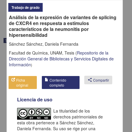
2025
Trabajo de grado
Medicina y Ciencias de la Salud
Análisis de la expresión de variantes de splicing
share
de CXCR4 en respuesta a estímulos
característicos de la neumonitis por
hipersensibilidad
Trabajo de grado
Sánchez Sánchez, Daniela Fernanda
Facultad de Química, UNAM,
Tesis
(
Repositorio de la
Dirección General de Bibliotecas y Servicios Digitales de
Información
)
Ficha
Contenido
share
Compartir
original
completo
Licencia de uso
La titularidad de los
derechos patrimoniales de
esta obra pertenece a Sánchez Sánchez,
Estrategia de obtención y mantenimiento del oficio de
Daniela Fernanda. Su uso se rige por una
reconocimiento de un medicamento huérfano