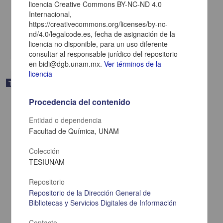
licencia Creative Commons BY-NC-ND 4.0
Cerqueda Pereda, Juan Carlos
Internacional,
2025
https://creativecommons.org/licenses/by-nc-
Biología y Química,Medicina y Ciencias de la Salud
nd/4.0/legalcode.es, fecha de asignación de la
share
licencia no disponible, para un uso diferente
consultar al responsable jurídico del repositorio
en bidi@dgb.unam.mx.
Ver términos de la
licencia
Trabajo de grado
Procedencia del contenido
Entidad o dependencia
Facultad de Química, UNAM
Colección
TESIUNAM
Repositorio
Repositorio de la Dirección General de
Bibliotecas y Servicios Digitales de Información
Contacto