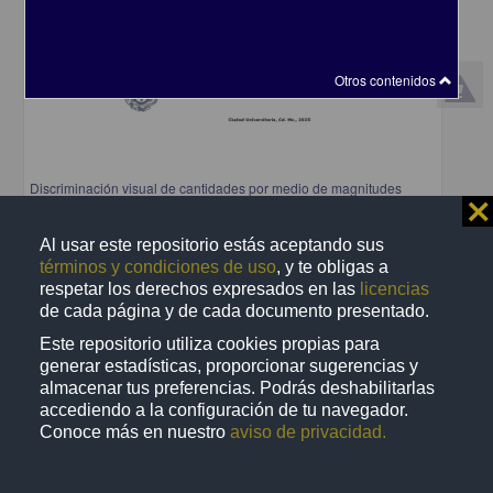
Otros contenidos
Discriminación visual de cantidades por medio de magnitudes
⨯
discretas y continuas: un estudio comparativo entre perros y
humanos
Al usar este repositorio estás aceptando sus
Sole Pi, Mireia Lilit
términos y condiciones de uso
, y te obligas a
2025
Biología y Química,Medicina y Ciencias de la Salud
respetar los derechos expresados en las
licencias
de cada página y de cada documento presentado.
share
Este repositorio utiliza cookies propias para
generar estadísticas, proporcionar sugerencias y
almacenar tus preferencias. Podrás deshabilitarlas
Trabajo de grado
accediendo a la configuración de tu navegador.
Conoce más en nuestro
aviso de privacidad.