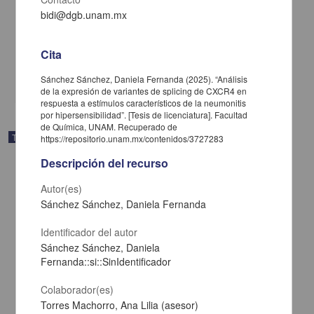
Impacto del diagnóstico de trastorno límite de la personalidad en
bidi@dgb.unam.mx
mujeres víctimas de violencia de género
Mendoza Martínez, Alondra Junuen
2025
Cita
Ciencias Sociales y Económicas,Medicina y Ciencias de la Salud
Sánchez Sánchez, Daniela Fernanda (2025). “Análisis
share
de la expresión de variantes de splicing de CXCR4 en
respuesta a estímulos característicos de la neumonitis
por hipersensibilidad”. [Tesis de licenciatura]. Facultad
de Química, UNAM. Recuperado de
Trabajo de grado
https://repositorio.unam.mx/contenidos/3727283
Descripción del recurso
Autor(es)
Sánchez Sánchez, Daniela Fernanda
Identificador del autor
Sánchez Sánchez, Daniela
Fernanda::si::SinIdentificador
Colaborador(es)
Torres Machorro, Ana Lilia (asesor)