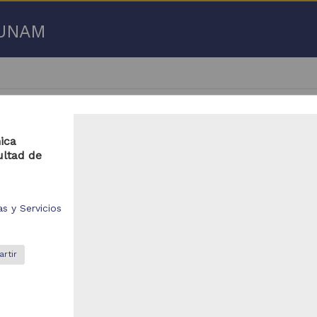
a UNAM
ica
ultad de
01 - 2,250 de
2,365 resultados
s y Servicios
bajo de grado
Trabajo de grado
rtir