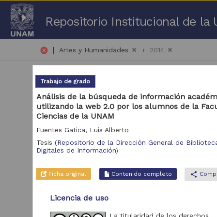
Repositorio Institucional de l
|
cancel
Artes y Humanidades
2014
Trabajo de grado
Análisis de la búsqueda de información académ
utilizando la web 2.0 por los alumnos de la Fac
Ciencias de la UNAM
2,2
Fuentes Gatica, Luis Alberto
Tesis
(
Repositorio de la Dirección General de Biblioteca
Repositorio
Digitales de Información
)
Tra
Repositorio de la
Dirección General de
Ficha original
Contenido completo
share
Compa
Bibliotecas y
1,621
Servicios Digitales de
Información
Licencia de uso
Revistas UNAM
543
La titularidad de los derechos