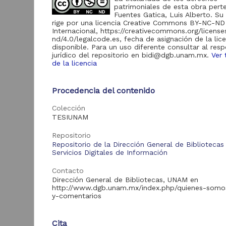
patrimoniales de esta obra pert
Repositorio del
Fuentes Gatica, Luis Alberto. Su
Instituto de
rige por una licencia Creative Commons BY-NC-ND
Investigaciones
64
Internacional, https://creativecommons.org/licens
Bibliotecológicas y
nd/4.0/legalcode.es, fecha de asignación de la lic
de la Información
disponible. Para un uso diferente consultar al res
"IIBI UNAM"
jurídico del repositorio en bidi@dgb.unam.mx.
Ver 
de la licencia
Repositorios de la
Coordinación de
54
Difusión Cultural
E
"CulturaUNAM"
b
Procedencia del contenido
S
Repositorio Memoria
Colección
Institucional del
V
TESIUNAM
Centro de
2
52
Investigaciones sobre
A
América del Norte
Repositorio
"MiCISAN"
Repositorio de la Dirección General de Bibliotecas
Servicios Digitales de Información
Repositorio
Universitario del
Contacto
Centro Regional de
9
Dirección General de Bibliotecas, UNAM en
Investigaciones
http://www.dgb.unam.mx/index.php/quienes-somo
Multidisciplinarias
y-comentarios
"RU-CRIM"
Portal de Datos
Tra
Abiertos UNAM,
Cita
7