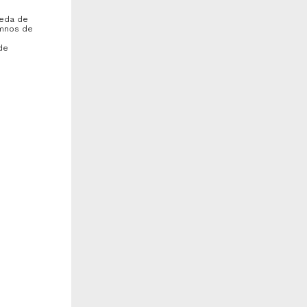
ueda de
umnos de
de
tnoficción, mito, violencia y
Las voces del terremoto de
acrificio: El tiempo principia
1985 en la Ciudad de México:
n Xibalbá, de Luis de Lión
empleo didáctico de la
historia...
icker, Ruth Leslie
Beltrán Rodríguez, Luis Didier
tad de
014
2014
rtes y Humanidades
Artes y Humanidades