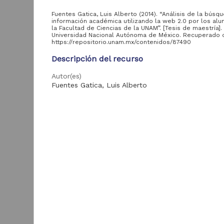
Colecciones
Universitarias
Fuentes Gatica, Luis Alberto (2014). “Análisis de la búsq
información académica utilizando la web 2.0 por los al
ver más
la Facultad de Ciencias de la UNAM”. [Tesis de maestría].
Universidad Nacional Autónoma de México. Recuperado 
https://repositorio.unam.mx/contenidos/87490
Descripción del recurso
Acervo
Autor(es)
Tesis
Fuentes Gatica, Luis Alberto
1,621
Artículos
543
Colaborador(es)
Calva González, Juan José (asesor)
Publicaciones del IIBI
64
Descarga
Tipo
52
Cultura.UNAM
E
Tesis de maestría
s
Voices of Mexico
27
e
Título
Publicaciones del
Análisis de la búsqueda de información académica
25
D
CISAN
utilizando la web 2.0 por los alumnos de la Facul
2
Ciencias de la UNAM
A
Publicaciones del
9
CRIM
Fecha
2014
ver más