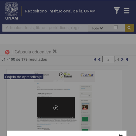
Repositorio Institucional de la UNAM
Todo
|
Cápsula educativa
cancel
51 - 100 de
179 resultados
/
4
Objeto de aprendizaje