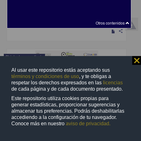
Becerra Espinosa, José Manuel - Coordinación de Universidad
Abierta y Educación a Distancia, UNAM; Dirección General de la
Escuela Nacional Preparatoria, UNAM
2019-09-06
Multidisciplina
Otros contenidos
share
Objeto de aprendizaje
⨯
Al usar este repositorio estás aceptando sus
términos y condiciones de uso
, y te obligas a
respetar los derechos expresados en las
licencias
de cada página y de cada documento presentado.
Este repositorio utiliza cookies propias para
generar estadísticas, proporcionar sugerencias y
almacenar tus preferencias. Podrás deshabilitarlas
accediendo a la configuración de tu navegador.
Conoce más en nuestro
aviso de privacidad.