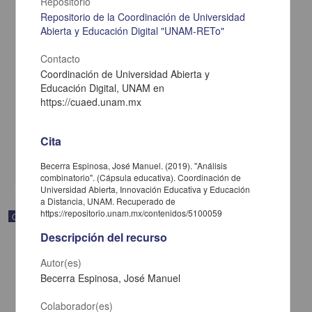
Repositorio
Repositorio de la Coordinación de Universidad
Abierta y Educación Digital "UNAM-RETo"
Contacto
Coordinación de Universidad Abierta y
Sistemas de desigualdades
Educación Digital, UNAM en
Becerra Espinosa, José Manuel - Coordinación de Universidad
https://cuaed.unam.mx
Abierta y Educación a Distancia, UNAM; Dirección General de la
Escuela Nacional Preparatoria, UNAM
2019-09-06
Multidisciplina
Cita
share
Becerra Espinosa, José Manuel. (2019). "Análisis
combinatorio". (Cápsula educativa). Coordinación de
Universidad Abierta, Innovación Educativa y Educación
a Distancia, UNAM. Recuperado de
https://repositorio.unam.mx/contenidos/5100059
Objeto de aprendizaje
Descripción del recurso
Autor(es)
Becerra Espinosa, José Manuel
Colaborador(es)