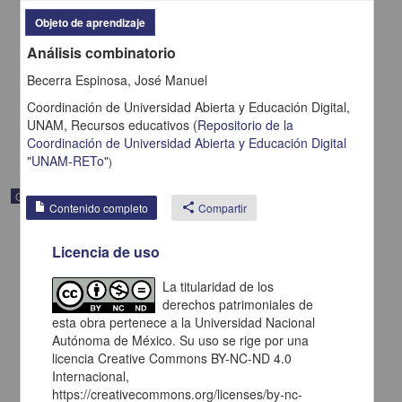
Función Inversa
Objeto de aprendizaje
Becerra Espinosa, José Manuel - Coordinación de Universidad
Análisis combinatorio
Abierta y Educación a Distancia, UNAM; Dirección General de la
Escuela Nacional Preparatoria, UNAM
Becerra Espinosa, José Manuel
2019-09-06
Multidisciplina
Coordinación de Universidad Abierta y Educación Digital,
UNAM,
Recursos educativos
(
Repositorio de la
share
Coordinación de Universidad Abierta y Educación Digital
"UNAM-RETo"
)
Objeto de aprendizaje
Contenido completo
share
Compartir
Licencia de uso
La titularidad de los
derechos patrimoniales de
esta obra pertenece a la Universidad Nacional
Autónoma de México. Su uso se rige por una
licencia Creative Commons BY-NC-ND 4.0
Internacional,
https://creativecommons.org/licenses/by-nc-