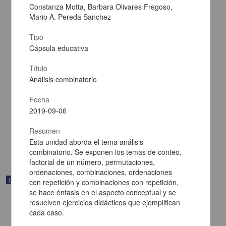
Constanza Motta, Barbara Olivares Fregoso,
Mario A. Pereda Sanchez
Tipo
Cápsula educativa
Título
Álgebra y modelado de funciones
Análisis combinatorio
Becerra Espinosa, José Manuel - Coordinación de Universidad
Abierta y Educación a Distancia, UNAM; Dirección General de la
Fecha
Escuela Nacional Preparatoria, UNAM
2019-09-06
2019-09-06
Multidisciplina
Resumen
share
Esta unidad aborda el tema análisis
combinatorio. Se exponen los temas de conteo,
factorial de un número, permutaciones,
ordenaciones, combinaciones, ordenaciones
Objeto de aprendizaje
con repetición y combinaciones con repetición,
se hace énfasis en el aspecto conceptual y se
resuelven ejercicios didácticos que ejemplifican
cada caso.