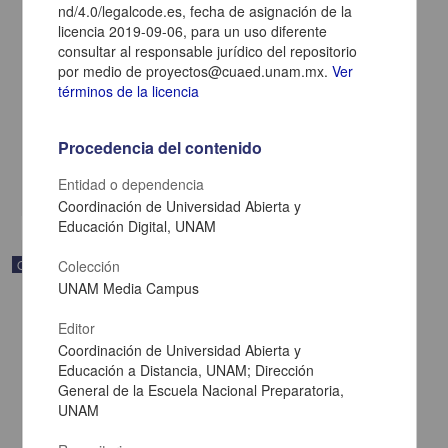
nd/4.0/legalcode.es, fecha de asignación de la
licencia 2019-09-06, para un uso diferente
consultar al responsable jurídico del repositorio
Modelado de funciones
por medio de proyectos@cuaed.unam.mx.
Ver
Becerra Espinosa, José Manuel - Coordinación de Universidad
términos de la licencia
Abierta y Educación a Distancia, UNAM; Dirección General de la
Escuela Nacional Preparatoria, UNAM
2019-09-06
Procedencia del contenido
Multidisciplina
Entidad o dependencia
share
Coordinación de Universidad Abierta y
Educación Digital, UNAM
Objeto de aprendizaje
Colección
UNAM Media Campus
Editor
Coordinación de Universidad Abierta y
Educación a Distancia, UNAM; Dirección
General de la Escuela Nacional Preparatoria,
UNAM