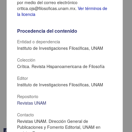
por medio del correo electrónico
critica.ojs@filosoficas.unam.mx.
Ver términos de
la licencia
Procedencia del contenido
Entidad o dependencia
Instituto de Investigaciones Filosóficas, UNAM
Colección
Crítica. Revista Hispanoamericana de Filosofía
Editor
Comment on Rorty
Instituto de Investigaciones Filosóficas, UNAM
Bilgrami, Akeel - Instituto de Investigaciones Filosóficas, UNAM
2018-12-11
Repositorio
Artes y Humanidades
Revistas UNAM
share
Contacto
Revistas UNAM. Dirección General de
Publicaciones y Fomento Editorial, UNAM en
Artículo