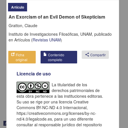
Artículo
An Exorcism of an Evil Demon of Skepticism
Gratton, Claude
Instituto de Investigaciones Filosóficas, UNAM,
publicado
en
Artículos
(
Revistas UNAM
)
Ficha
Contenido
share
Compartir
original
completo
Licencia de uso
Davidson between Wittgenstein and Tarski
Rorty, Richard - Instituto de Investigaciones Filosóficas, UNAM
La titularidad de los
2018-12-11
derechos patrimoniales de
Artes y Humanidades
esta obra pertenece a las instituciones editoras.
share
Su uso se rige por una licencia Creative
Commons BY-NC-ND 4.0 Internacional,
https://creativecommons.org/licenses/by-nc-
nd/4.0/legalcode.es, para un uso diferente
Artículo
consultar al responsable jurídico del repositorio