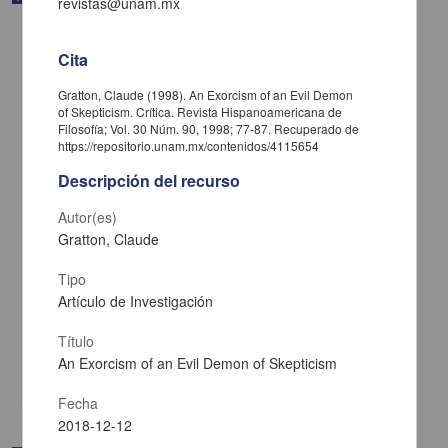
revistas@unam.mx
Cita
Gratton, Claude (1998). An Exorcism of an Evil Demon
of Skepticism. Crítica. Revista Hispanoamericana de
Filosofía; Vol. 30 Núm. 90, 1998; 77-87. Recuperado de
https://repositorio.unam.mx/contenidos/4115654
Descripción del recurso
Autor(es)
Gratton, Claude
Tipo
The Theory of Meaning and the Practice of Communication
Artículo de Investigación
Stroud, Barry - Instituto de Investigaciones Filosóficas, UNAM
2018-12-11
Título
Artes y Humanidades
An Exorcism of an Evil Demon of Skepticism
share
Fecha
2018-12-12