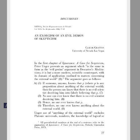
An Exorcism of an Evil Demon of Skepticism
Gratton, Claude - Instituto de Investigaciones Filosóficas, UNAM
2018-12-12
Artes y Humanidades
share
Artículo