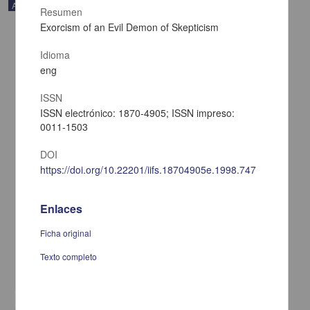
Artículo
Resumen
Exorcism of an Evil Demon of Skepticism
Idioma
eng
ISSN
ISSN electrónico: 1870-4905; ISSN impreso:
0011-1503
DOI
https://doi.org/10.22201/iifs.18704905e.1998.747
Enlaces
Beside Ones Self: Thinking and the Divided Mind
Cavell, Marcia - Instituto de Investigaciones Filosóficas, UNAM
Ficha original
2018-12-11
Artes y Humanidades
Texto completo
share