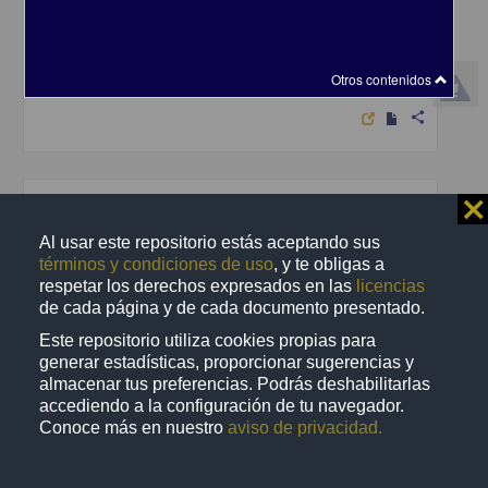
y lingüísticas en la enseñanza de idiomas
Ryan, Phyllis - Centro de Enseñanza de Lenguas Extranjeras,
UNAM
2016-10-05
Otros contenidos
Artes y Humanidades
share
⨯
Artículo
Al usar este repositorio estás aceptando sus
términos y condiciones de uso
, y te obligas a
respetar los derechos expresados en las
licencias
de cada página y de cada documento presentado.
Este repositorio utiliza cookies propias para
generar estadísticas, proporcionar sugerencias y
almacenar tus preferencias. Podrás deshabilitarlas
accediendo a la configuración de tu navegador.
Conoce más en nuestro
aviso de privacidad.