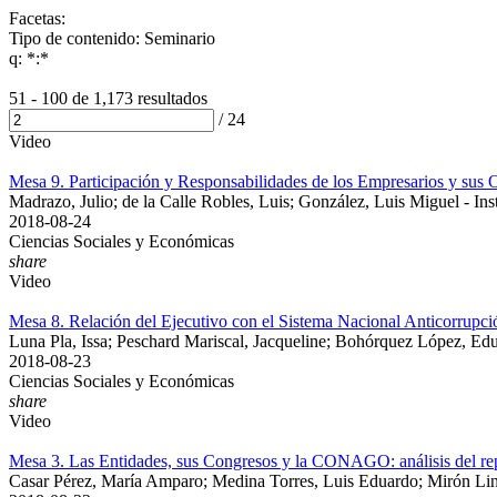
Facetas:
Tipo de contenido: Seminario
q: *:*
51 - 100 de
1,173 resultados
/
24
Video
Mesa 9. Participación y Responsabilidades de los Empresarios y sus
Madrazo, Julio; de la Calle Robles, Luis; González, Luis Miguel - In
2018-08-24
Ciencias Sociales y Económicas
share
Video
Mesa 8. Relación del Ejecutivo con el Sistema Nacional Anticorrupci
Luna Pla, Issa; Peschard Mariscal, Jacqueline; Bohórquez López, Edu
2018-08-23
Ciencias Sociales y Económicas
share
Video
Mesa 3. Las Entidades, sus Congresos y la CONAGO: análisis del repart
Casar Pérez, María Amparo; Medina Torres, Luis Eduardo; Mirón Linc