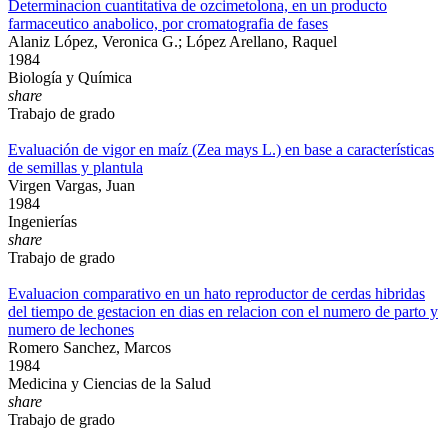
Determinacion cuantitativa de ozcimetolona, en un producto
farmaceutico anabolico, por cromatografia de fases
Alaniz López, Veronica G.; López Arellano, Raquel
1984
Biología y Química
share
Trabajo de grado
Evaluación de vigor en maíz (Zea mays L.) en base a características
de semillas y plantula
Virgen Vargas, Juan
1984
Ingenierías
share
Trabajo de grado
Evaluacion comparativo en un hato reproductor de cerdas hibridas
del tiempo de gestacion en dias en relacion con el numero de parto y
numero de lechones
Romero Sanchez, Marcos
1984
Medicina y Ciencias de la Salud
share
Trabajo de grado