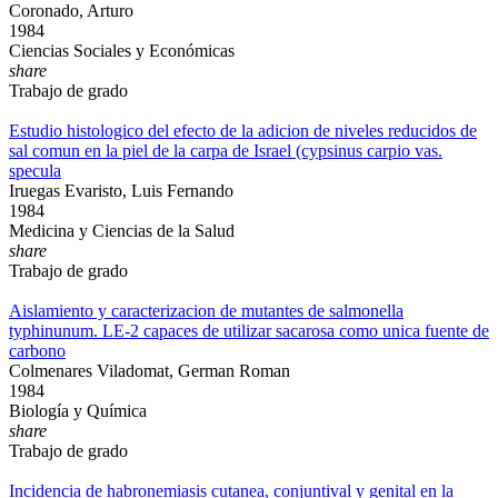
Coronado, Arturo
1984
Ciencias Sociales y Económicas
share
Trabajo de grado
Estudio histologico del efecto de la adicion de niveles reducidos de
sal comun en la piel de la carpa de Israel (cypsinus carpio vas.
specula
Iruegas Evaristo, Luis Fernando
1984
Medicina y Ciencias de la Salud
share
Trabajo de grado
Aislamiento y caracterizacion de mutantes de salmonella
typhinunum. LE-2 capaces de utilizar sacarosa como unica fuente de
carbono
Colmenares Viladomat, German Roman
1984
Biología y Química
share
Trabajo de grado
Incidencia de habronemiasis cutanea, conjuntival y genital en la