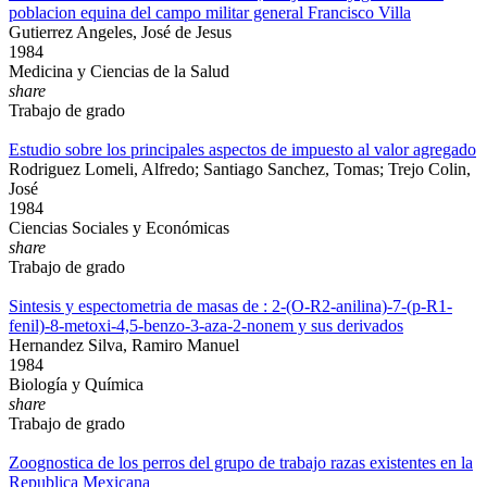
poblacion equina del campo militar general Francisco Villa
Gutierrez Angeles, José de Jesus
1984
Medicina y Ciencias de la Salud
share
Trabajo de grado
Estudio sobre los principales aspectos de impuesto al valor agregado
Rodriguez Lomeli, Alfredo; Santiago Sanchez, Tomas; Trejo Colin,
José
1984
Ciencias Sociales y Económicas
share
Trabajo de grado
Sintesis y espectometria de masas de : 2-(O-R2-anilina)-7-(p-R1-
fenil)-8-metoxi-4,5-benzo-3-aza-2-nonem y sus derivados
Hernandez Silva, Ramiro Manuel
1984
Biología y Química
share
Trabajo de grado
Zoognostica de los perros del grupo de trabajo razas existentes en la
Republica Mexicana