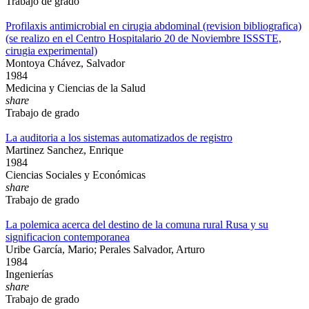
Trabajo de grado
Profilaxis antimicrobial en cirugia abdominal (revision bibliografica)
(se realizo en el Centro Hospitalario 20 de Noviembre ISSSTE,
cirugia experimental)
Montoya Chávez, Salvador
1984
Medicina y Ciencias de la Salud
share
Trabajo de grado
La auditoria a los sistemas automatizados de registro
Martinez Sanchez, Enrique
1984
Ciencias Sociales y Económicas
share
Trabajo de grado
La polemica acerca del destino de la comuna rural Rusa y su
significacion contemporanea
Uribe García, Mario; Perales Salvador, Arturo
1984
Ingenierías
share
Trabajo de grado