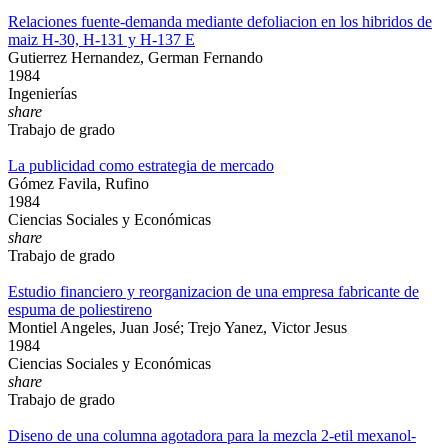
Relaciones fuente-demanda mediante defoliacion en los hibridos de
maiz H-30, H-131 y H-137 E
Gutierrez Hernandez, German Fernando
1984
Ingenierías
share
Trabajo de grado
La publicidad como estrategia de mercado
Gómez Favila, Rufino
1984
Ciencias Sociales y Económicas
share
Trabajo de grado
Estudio financiero y reorganizacion de una empresa fabricante de
espuma de poliestireno
Montiel Angeles, Juan José; Trejo Yanez, Victor Jesus
1984
Ciencias Sociales y Económicas
share
Trabajo de grado
Diseno de una columna agotadora para la mezcla 2-etil mexanol-