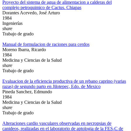
Proyecto del sistema de agua de alimentacion a calderas del
complejo petroquimico de Cactus. Chiapas
Dorantes Acevedo, José Arturo
1984
Ingenierías
share
Trabajo de grado
Manual de formulacion de raciones para cerdos
Moreno Ibarra, Ricardo
1984
Medicina y Ciencias de la Salud
share
Trabajo de grado
Evaluacion de la eficiencia productiva de un rebano caprino (varias
razas) de segundo parto en Jilotepec, Edo. de Mexico
Pineda Sanchez, Edmundo
1984
Medicina y Ciencias de la Salud
share
Trabajo de grado
Alteraciones cardio vasculares observadas en necropsias de
canideos, realizadas en el laboratorio de aptologia de la FES-C de