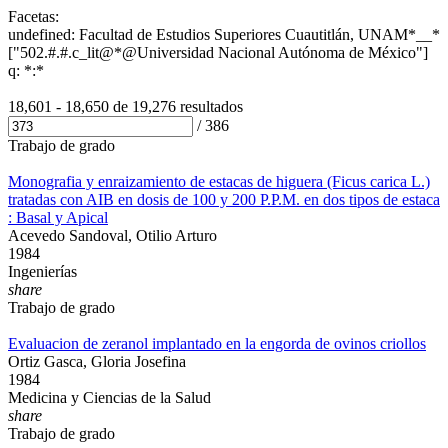
Facetas:
undefined: Facultad de Estudios Superiores Cuautitlán, UNAM*__*
["502.#.#.c_lit@*@Universidad Nacional Autónoma de México"]
q: *:*
18,601 - 18,650 de
19,276 resultados
/
386
Trabajo de grado
Monografia y enraizamiento de estacas de higuera (Ficus carica L.)
tratadas con AIB en dosis de 100 y 200 P.P.M. en dos tipos de estaca
: Basal y Apical
Acevedo Sandoval, Otilio Arturo
1984
Ingenierías
share
Trabajo de grado
Evaluacion de zeranol implantado en la engorda de ovinos criollos
Ortiz Gasca, Gloria Josefina
1984
Medicina y Ciencias de la Salud
share
Trabajo de grado