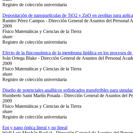
Registro de colección universitaria
Depositación de nanopartículas de TiO2 y ZnO en zeolitas para aplicac
Ramiro Pérez Campos - Dirección General de Asuntos del Personal 
2009
Físico Matemáticas y Ciencias de la Tierra
share
Registro de colección universitaria
Efecto de la fisicoquímica de la membrana lipídica en los procesos d
Iván Ortega Blake - Dirección General de Asuntos del Personal Aca
2009
Físico Matemáticas y Ciencias de la Tierra
share
Registro de colección universitaria
Diseño de potenciales analíticos sofisticados transferibles para simul
Humberto Saint Martín Posada - Dirección General de Asuntos del P
2009
Físico Matemáticas y Ciencias de la Tierra
share
Registro de colección universitaria
Epi y nano óptica lineal y no lineal
Wolf Luis Mochán Backal - Dirección General de Asuntos del Perso