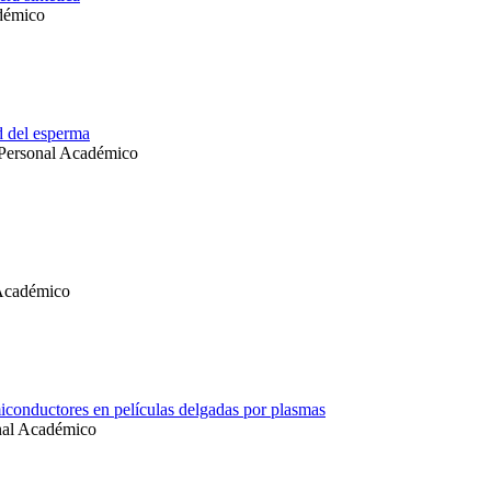
démico
ad del esperma
 Personal Académico
 Académico
miconductores en películas delgadas por plasmas
onal Académico