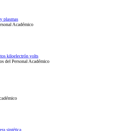
 y plasmas
ersonal Académico
os kiloelectrón volts
os del Personal Académico
Académico
ra sintética