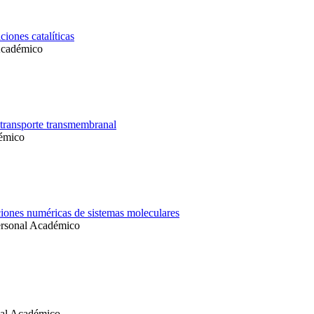
iones catalíticas
Académico
e transporte transmembranal
démico
aciones numéricas de sistemas moleculares
ersonal Académico
nal Académico