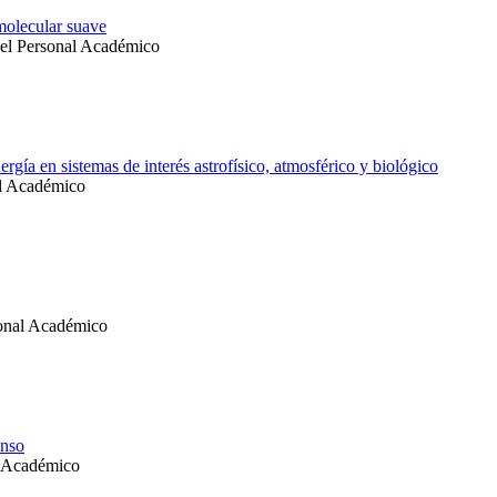
molecular suave
del Personal Académico
rgía en sistemas de interés astrofísico, atmosférico y biológico
al Académico
sonal Académico
enso
l Académico