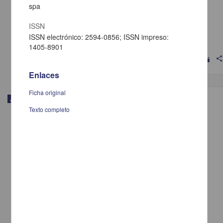
spa
Havre 32: inmueble con valor artístico, integración urbana :
ISSN
Ramírez Galván, Ángel Alejandro
2025
ISSN electrónico: 2594-0856; ISSN impreso:
Artes y Humanidades,Físico Matemáticas y Ciencias de la Tierra
1405-8901
shar
Enlaces
Ficha original
Artículo
Texto completo