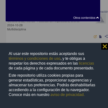
El papel de la inteligencia artificial en la producción del diseño: Colaboració
o competencia
Otros contenidos
Gordillo Díaz, Alonso - Facultad de Arquitectura, UNAM
2024-10-28
Multidisciplina
shar
⨯
Al usar este repositorio estás aceptando sus
Artículo
términos y condiciones de uso
, y te obligas a
respetar los derechos expresados en las
licencias
de cada página y de cada documento presentado.
Este repositorio utiliza cookies propias para
generar estadísticas, proporcionar sugerencias y
almacenar tus preferencias. Podrás deshabilitarlas
accediendo a la configuración de tu navegador.
Conoce más en nuestro
aviso de privacidad.