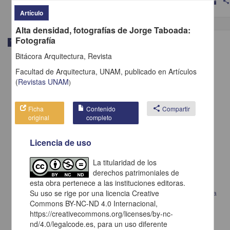
shar
Artículo
Alta densidad, fotografías de Jorge Taboada:
Fotografía
Trabajo de grado
Bitácora Arquitectura, Revista
Facultad de Arquitectura, UNAM,
publicado en
Artículos
(
Revistas UNAM
)
Ficha
Contenido
share
Compartir
original
completo
Licencia de uso
La titularidad de los
derechos patrimoniales de
esta obra pertenece a las instituciones editoras.
Su uso se rige por una licencia Creative
Transformaciones urbano-arquitectónicas: efectos socioespaciales en la
periferia oriente de la Ciudad de México :
Commons BY-NC-ND 4.0 Internacional,
González López, Jorge Leonardo
https://creativecommons.org/licenses/by-nc-
2025
nd/4.0/legalcode.es, para un uso diferente