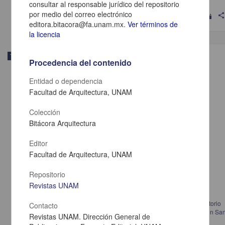
Artes y Humanidades
consultar al responsable jurídico del repositorio
por medio del correo electrónico
shar
editora.bitacora@fa.unam.mx.
Ver términos de
la licencia
Trabajo de grado
Procedencia del contenido
Entidad o dependencia
Facultad de Arquitectura, UNAM
Colección
Bitácora Arquitectura
Editor
Facultad de Arquitectura, UNAM
Repositorio
Revistas UNAM
De Tikambaj "dentro del pueblo" al ndén "solar": características del territorio
Contacto
donde habitan los ikoots y su relación con el fenómeno de la vivienda en Sa
Revistas UNAM. Dirección General de
Mateo del Mar, Oaxaca