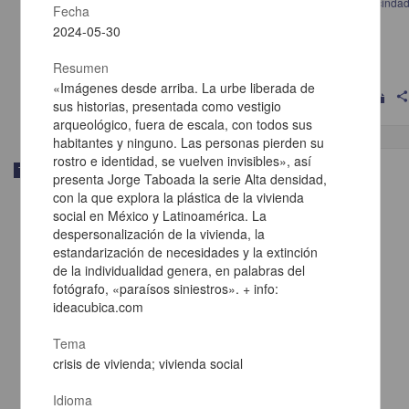
Propuesta de mejoramiento físico social de vivienda deteriorada en vecinda
Fecha
y su equipamiento en la Colonia Valle Gómez, México D. F.
2024-05-30
Nava Castrejón, Víctor
2025
Resumen
Artes y Humanidades,Físico Matemáticas y Ciencias de la Tierra
«Imágenes desde arriba. La urbe liberada de
shar
sus historias, presentada como vestigio
arqueológico, fuera de escala, con todos sus
habitantes y ninguno. Las personas pierden su
rostro e identidad, se vuelven invisibles», así
Trabajo de grado
presenta Jorge Taboada la serie Alta densidad,
con la que explora la plástica de la vivienda
social en México y Latinoamérica. La
despersonalización de la vivienda, la
estandarización de necesidades y la extinción
de la individualidad genera, en palabras del
fotógrafo, «paraísos siniestros». + info:
ideacubica.com
Tema
crisis de vivienda; vivienda social
Idioma