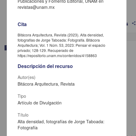
Publicaciones y Fomento Editorial, UNAM en
Castillo Ramírez, Alex Paul
revistas@unam.mx
2025
Artes y Humanidades,Físico Matemáticas y Ciencias de la Tierra
Cita
shar
Bitácora Arquitectura, Revista (2023). Alta densidad,
fotografías de Jorge Taboada: Fotografía. Bitácora
Arquitectura; Vol. 1 Núm. 53, 2023: Pensar el espacio
Trabajo de grado
privado; 128-129. Recuperado de
https://repositorio.unam.mx/contenidos/4158863
Descripción del recurso
Autor(es)
Bitácora Arquitectura, Revista
Tipo
Artículo de Divulgación
Título
Alta densidad, fotografías de Jorge Taboada:
Fotografía