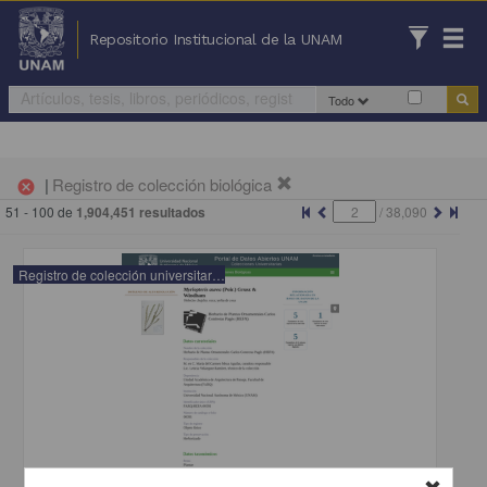
Repositorio Institucional de la UNAM
Todo
|
Registro de colección biológica
cancel
51 - 100 de
1,904,451 resultados
/
38,090
Registro de colección universitaria