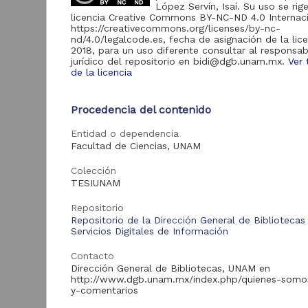
López Servín, Isaí. Su uso se rig
licencia Creative Commons BY-NC-ND 4.0 Internaci
https://creativecommons.org/licenses/by-nc-
nd/4.0/legalcode.es, fecha de asignación de la lic
Acervo
2018, para un uso diferente consultar al responsab
jurídico del repositorio en bidi@dgb.unam.mx.
Ver 
de la licencia
Tesis
373
Artículos
155
Procedencia del contenido
S
p
e
Entidad o dependencia
Tipo de
Facultad de Ciencias, UNAM
C
recurso
2
Colección
F
TESIUNAM
Trabajo de grado
373
d
Artículo
155
Repositorio
Repositorio de la Dirección General de Bibliotecas
Servicios Digitales de Información
Contacto
Tipo de
Dirección General de Bibliotecas, UNAM en
contenido
http://www.dgb.unam.mx/index.php/quienes-somo
y-comentarios
Tra
Tesis de licenciatura
373