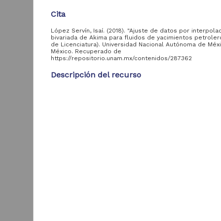
Artículo de
155
Cita
Investigación
López Servín, Isaí. (2018). "Ajuste de datos por interpola
bivariada de Akima para fluidos de yacimientos petrolero
de Licenciatura). Universidad Nacional Autónoma de Méxi
México. Recuperado de
Entidad
https://repositorio.unam.mx/contenidos/287362
aportante
de la UNAM
Descripción del recurso
Autor(es)
Facultad de Ciencias,
528
López Servín, Isaí
UNAM
Colaborador(es)
Carreón Otáñez, César, asesor
I
Área de
i
Tipo
conocimiento
Tesis de licenciatura
H
Físico Matemáticas y
528
Título
A
Ciencias de la Tierra
Ajuste de datos por interpolación bivariada de Ak
2
fluidos de yacimientos petroleros
F
d
Fecha
2018
Año de