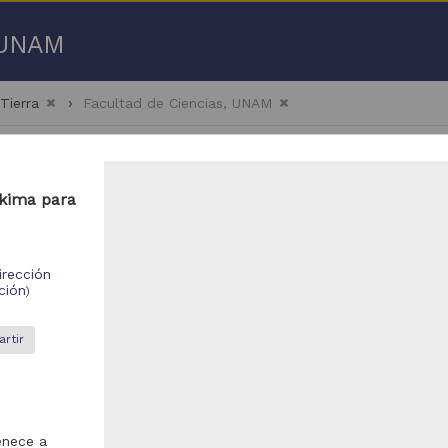
a UNAM
Tierra
Facultad de Ciencias, UNAM
Akima para
 - 300 de
528 resultados
irección
ción
)
bajo de grado
Trabajo de grado
rtir
enece a