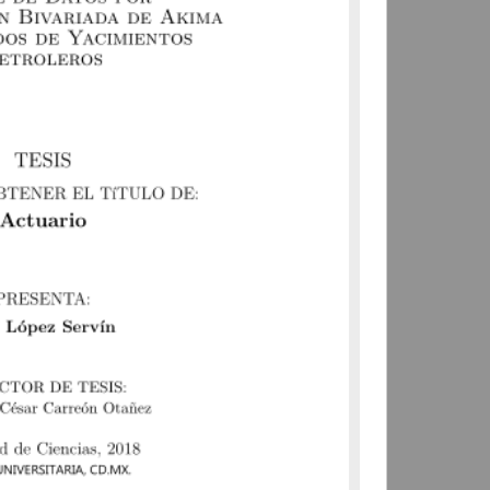
Morales Fernández, Imelda
Pamela
2018
Físico Matemáticas y Ciencias
de la Tierra
share
Trabajo de grado