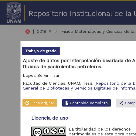
Repositorio Institucional de l
|
cancel
2018
Físico Matemáticas y Ciencias de la 
Trabajo de grado
Ajuste de datos por interpolación bivariada de 
fluidos de yacimientos petroleros
López Servín, Isaí
251
Facultad de Ciencias, UNAM,
Tesis
(
Repositorio de la D
General de Bibliotecas y Servicios Digitales de Informa
Repositorio
Tra
Ficha original
Contenido completo
share
Compa
Repositorio de la
Dirección General de
Bibliotecas y
373
Licencia de uso
Servicios Digitales de
Información
La titularidad de los derechos
Revistas UNAM
155
patrimoniales de esta obra pert