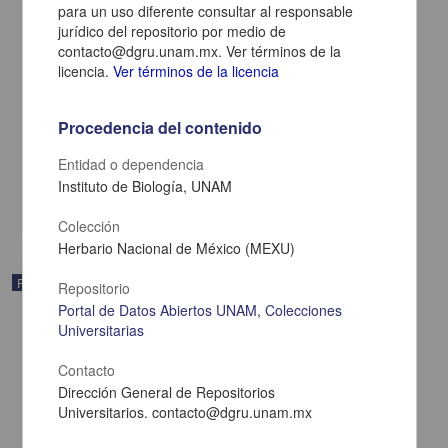
para un uso diferente consultar al responsable
jurídico del repositorio por medio de
contacto@dgru.unam.mx. Ver términos de la
licencia.
Ver términos de la licencia
"Glossophaga soricina" (Pallas, 1766)
Procedencia del contenido
Departamento de Biología Evolutiva, Facultad de Ciencias (FC-
UNAM)
Entidad o dependencia
Biología y Química
Instituto de Biología, UNAM
share
Colección
Herbario Nacional de México (MEXU)
Registro de colección universitaria
Repositorio
Portal de Datos Abiertos UNAM, Colecciones
Universitarias
Contacto
Dirección General de Repositorios
Universitarios. contacto@dgru.unam.mx