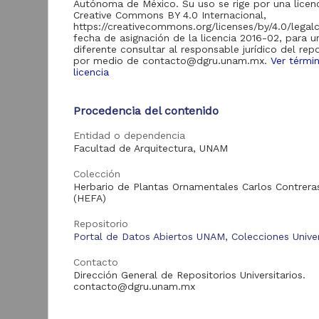
Autónoma de México. Su uso se rige por una licen
Creative Commons BY 4.0 Internacional,
Acervo
https://creativecommons.org/licenses/by/4.0/legal
fecha de asignación de la licencia 2016-02, para u
Colecciones
1,904,451
diferente consultar al responsable jurídico del repo
Universitarias
por medio de contacto@dgru.unam.mx.
Ver térmi
Digitales
licencia
Procedencia del contenido
"
G
Tipo de
Entidad o dependencia
recurso
Facultad de Arquitectura, UNAM
U
Registro de
1,904,451
A
Colección
F
colección
Herbario de Plantas Ornamentales Carlos Contrera
(
universitaria
(HEFA)
2
B
Repositorio
Portal de Datos Abiertos UNAM, Colecciones Univer
Tipo de
Contacto
contenido
Dirección General de Repositorios Universitarios.
contacto@dgru.unam.mx
Registro de
1,904,451
colección