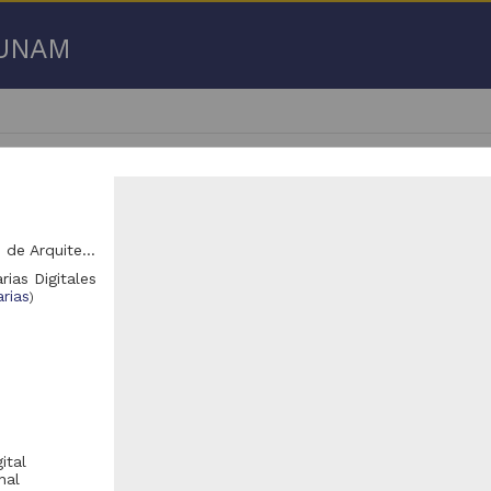
a UNAM
Unidad Académica de Arquitectura de Paisaje, Facultad de Arquitectura (FARQ)
rias Digitales
- 100 de
1,904,451 resultados
rias
)
Registro de colección universitaria
Registro de colección universitaria
ital
nal