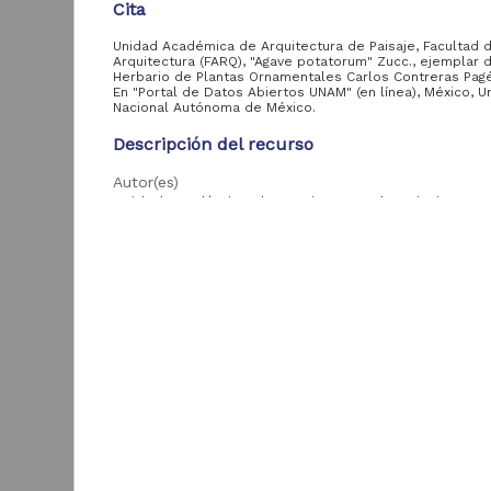
biológica
Cita
Unidad Académica de Arquitectura de Paisaje, Facultad 
Arquitectura (FARQ), "Agave potatorum" Zucc., ejemplar d
Herbario de Plantas Ornamentales Carlos Contreras Pagé
Entidad
En "Portal de Datos Abiertos UNAM" (en línea), México, U
aportante
Nacional Autónoma de México.
de la UNAM
Descripción del recurso
Instituto de
1,753,673
Autor(es)
Biología, UNAM
Unidad Académica de Arquitectura de Paisaje, Fac
Arquitectura (FARQ)
Facultad de Ciencias,
90,273
UNAM
Colaborador(es)
Instituto de Ciencias
Laura H. Lagos B. (colector)
del Mar y Limnología,
47,107
"
UNAM
Tipo
Instituto de
Registro de colección biológica
8,901
Geología, UNAM
U
Título
Facultad de
A
4,072
"Agave potatorum" Zucc.
Arquitectura, UNAM
F
(
Instituto de
Fecha
2
425
Geofísica, UNAM
2016-02
B