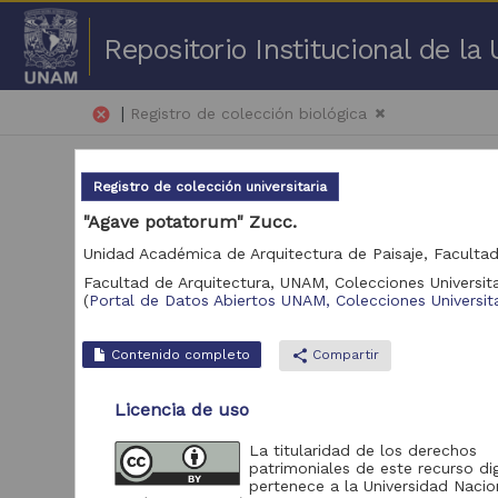
Repositorio Institucional de l
|
cancel
Registro de colección biológica
Registro de colección universitaria
"Agave potatorum" Zucc.
Facultad de Arquitectura, UNAM,
Colecciones Universita
51 
(
Portal de Datos Abiertos UNAM, Colecciones Universita
Repositorio
Contenido completo
share
Compartir
Portal de Datos
1,904,451
Abiertos UNAM,
Licencia de uso
Colecciones
Universitarias
La titularidad de los derechos
patrimoniales de este recurso dig
pertenece a la Universidad Nacio