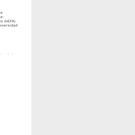
de
e:
s (HEFA).
niversidad
ultad de
Schinus terebinthifolia" Raddi
"Cupressus lusitanica" Mill.
nidad Académica de
Unidad Académica de
rquitectura de Paisaje,
Arquitectura de Paisaje,
acultad de Arquitectura
Facultad de Arquitectura
FARQ)
(FARQ)
017-09-09
2017-09-08
iología y Química
Biología y Química