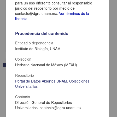
para un uso diferente consultar al responsable
jurídico del repositorio por medio de
contacto@dgru.unam.mx.
Ver términos de la
licencia
El Estado de Tlaxcala
1951-12-26
Procedencia del contenido
Multidisciplina
Entidad o dependencia
share
Instituto de Biología, UNAM
Colección
Herbario Nacional de México (MEXU)
Publicación
Repositorio
Portal de Datos Abiertos UNAM, Colecciones
Universitarias
Contacto
Dirección General de Repositorios
Universitarios. contacto@dgru.unam.mx