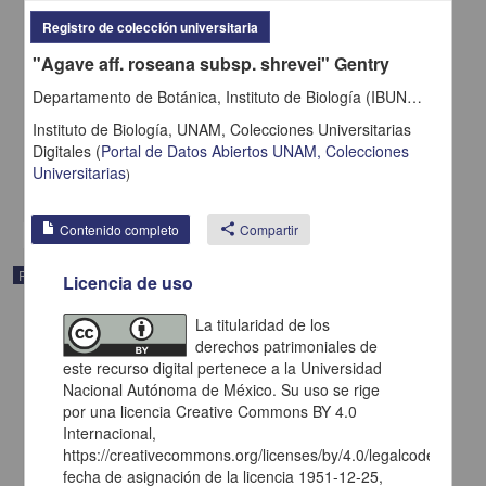
Registro de colección universitaria
"Agave aff. roseana subsp. shrevei" Gentry
Departamento de Botánica, Instituto de Biología (IBUNAM)
Periódico oficial del Gobierno del Estado de Guerrero
Instituto de Biología, UNAM,
Colecciones Universitarias
1951-12-26
Digitales
(
Portal de Datos Abiertos UNAM, Colecciones
Multidisciplina
Universitarias
)
share
Contenido completo
share
Compartir
Publicación periódica
Licencia de uso
La titularidad de los
derechos patrimoniales de
este recurso digital pertenece a la Universidad
Nacional Autónoma de México. Su uso se rige
por una licencia Creative Commons BY 4.0
Internacional,
https://creativecommons.org/licenses/by/4.0/legalcode.es,
fecha de asignación de la licencia 1951-12-25,