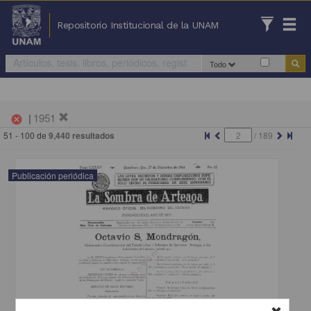
Repositorio Institucional de la UNAM
Todo
|
1951
cancel
51 - 100 de
9,440 resultados
/
189
Publicación periódica