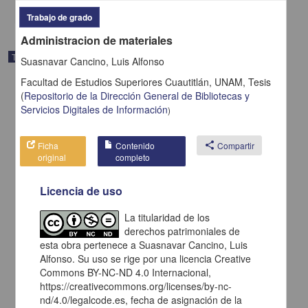
share
Trabajo de grado
Administracion de materiales
Trabajo de grado
Suasnavar Cancino, Luis Alfonso
Facultad de Estudios Superiores Cuautitlán, UNAM,
Tesis
(
Repositorio de la Dirección General de Bibliotecas y
Servicios Digitales de Información
)
Ficha
Contenido
share
Compartir
original
completo
Licencia de uso
La titularidad de los
derechos patrimoniales de
esta obra pertenece a Suasnavar Cancino, Luis
Alfonso. Su uso se rige por una licencia Creative
Manual de formulacion de raciones para cerdos
Commons BY-NC-ND 4.0 Internacional,
Moreno Ibarra, Ricardo
1984
https://creativecommons.org/licenses/by-nc-
Medicina y Ciencias de la Salud
nd/4.0/legalcode.es, fecha de asignación de la