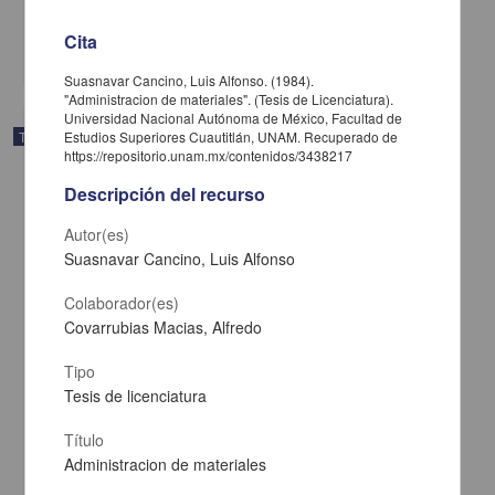
Medicina y Ciencias de la Salud
Cita
share
Suasnavar Cancino, Luis Alfonso. (1984).
"Administracion de materiales". (Tesis de Licenciatura).
Universidad Nacional Autónoma de México, Facultad de
Trabajo de grado
Estudios Superiores Cuautitlán, UNAM. Recuperado de
https://repositorio.unam.mx/contenidos/3438217
Descripción del recurso
Autor(es)
Suasnavar Cancino, Luis Alfonso
Colaborador(es)
Covarrubias Macias, Alfredo
Tipo
Tesis de licenciatura
Título
Alteraciones cardio vasculares observadas en necropsias de
Administracion de materiales
canideos, realizadas en el laboratorio de aptologia de la FES-C de