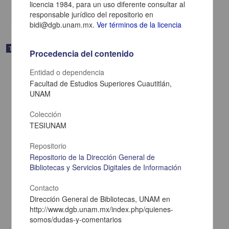
licencia 1984, para un uso diferente consultar al
share
responsable jurídico del repositorio en
bidi@dgb.unam.mx.
Ver términos de la licencia
Trabajo de grado
Procedencia del contenido
Entidad o dependencia
Facultad de Estudios Superiores Cuautitlán,
UNAM
Colección
TESIUNAM
Repositorio
Repositorio de la Dirección General de
Bibliotecas y Servicios Digitales de Información
Contacto
Evaluacion de la eficiencia productiva de un rebano caprino (varias
Dirección General de Bibliotecas, UNAM en
razas) de segundo parto en Jilotepec, Edo. de Mexico
http://www.dgb.unam.mx/index.php/quienes-
Pineda Sanchez, Edmundo
somos/dudas-y-comentarios
1984