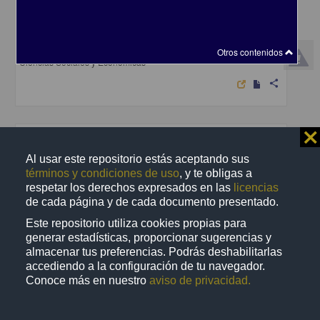
La auditoria a los sistemas automatizados de registro
Martinez Sanchez, Enrique
1984
Otros contenidos
Ciencias Sociales y Económicas
share
⨯
Trabajo de grado
Al usar este repositorio estás aceptando sus
términos y condiciones de uso
, y te obligas a
respetar los derechos expresados en las
licencias
de cada página y de cada documento presentado.
Este repositorio utiliza cookies propias para
generar estadísticas, proporcionar sugerencias y
almacenar tus preferencias. Podrás deshabilitarlas
accediendo a la configuración de tu navegador.
Conoce más en nuestro
aviso de privacidad.