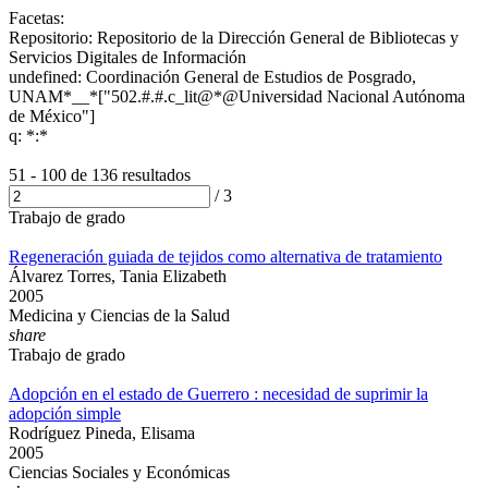
Facetas:
Repositorio: Repositorio de la Dirección General de Bibliotecas y
Servicios Digitales de Información
undefined: Coordinación General de Estudios de Posgrado,
UNAM*__*["502.#.#.c_lit@*@Universidad Nacional Autónoma
de México"]
q: *:*
51 - 100 de
136 resultados
/
3
Trabajo de grado
Regeneración guiada de tejidos como alternativa de tratamiento
Álvarez Torres, Tania Elizabeth
2005
Medicina y Ciencias de la Salud
share
Trabajo de grado
Adopción en el estado de Guerrero : necesidad de suprimir la
adopción simple
Rodríguez Pineda, Elisama
2005
Ciencias Sociales y Económicas