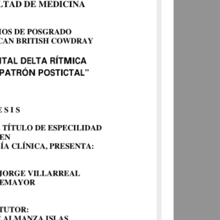
Actividad frontal delta rítmica
intermitente como patrón
postictal
Villarreal Montemayor, Héctor
Jorge; Torres Gómez,
Armando
2013
Medicina y Ciencias de la
Salud
Especialidad en Medicina (Neurofisiología
Clínica
)
share
Trabajo de grado