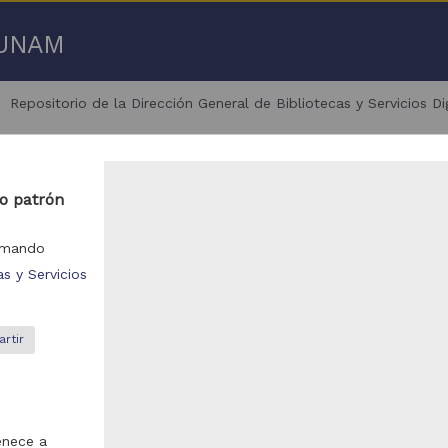
a UNAM
Repositorio de la Dirección General de Bibliotecas y Servicios D
mo patrón
Armando
s y Servicios
1 - 1,783 de
1,783 resultados
bajo de grado
Trabajo de grado
rtir
enece a