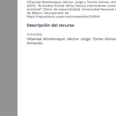
Villarreal Montemayor, Héctor Jorge y Torres Gómez, A
Tesis de doctorado
30
(2013). “Actividad frontal delta rítmica intermitente com
postictal”. [Tesis de especialidad]. Universidad Naciona
Tra
de México. Recuperado de
https://repositorio.unam.mx/contenidos/359541
Entidad
Descripción del recurso
aportante
de la UNAM
Autor(es)
Villarreal Montemayor, Héctor Jorge; Torres Góme
Armando
Facultad de
226
Medicina, UNAM
Colaborador(es)
Facultad de
Almanza Islas, Jorge (asesor)
142
Ingeniería, UNAM
Tipo
Facultad de Estudios
Tesis de especialidad
Superiores Aragón,
104
UNAM
Título
Facultad de Estudios
Actividad frontal delta rítmica intermitente como 
E
Superiores
58
postictal
d
Cuautitlán, UNAM
r
Fecha
Facultad de
n
57
2013
Odontología, UNAM
A
2
Escuela Nacional de
Idioma
C
Artes Plásticas,
41