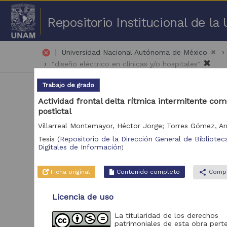
Repositorio Institucional de l
|
cancel
Universidad Nacional Autónoma de México
"diseño eléctrico en clinicas y/o hospitales"
Trabajo de grado
Actividad frontal delta rítmica intermitente co
postictal
Villarreal Montemayor, Héctor Jorge; Torres Gómez, 
Tesis
(
Repositorio de la Dirección General de Biblioteca
1,75
Digitales de Información
)
Repositorio
Tra
Ficha original
Contenido completo
share
Compa
Repositorio de la
1,783
Dirección General de
Licencia de uso
Bibliotecas y
Servicios Digitales de
La titularidad de los derechos
Información
patrimoniales de esta obra pert