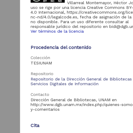
Villarreal Montemayor, Héctor Jo
uso se rige por una licencia Creative Commons B
4.0 Internacional, https://creativecommons.org/lic
nc-nd/4.0/legalcode.es, fecha de asignación de la 
Acervo
no disponible. Para un uso diferente consultar al
responsable jurídico del repositorio en bidi@dgb.
Tesis
1,783
Ver términos de la licencia
Procedencia del contenido
E
Tipo de
Colección
a
recurso
e
TESIUNAM
Trabajo de grado
1,783
R
Repositorio
2
Repositorio de la Dirección General de Bibliotecas
M
Servicios Digitales de Información
S
Contacto
Tipo de
Dirección General de Bibliotecas, UNAM en
contenido
http://www.dgb.unam.mx/index.php/quienes-somo
Esp
Clí
y-comentarios
Tesis de especialidad
947
Tesis de licenciatura
591
Cita
Tesis de maestría
215