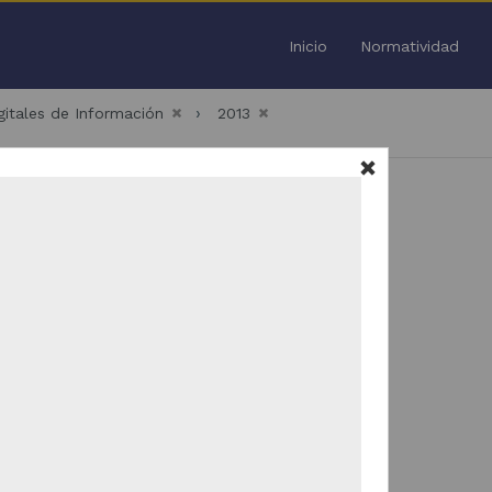
Inicio
Normatividad
igitales de Información
2013
Todo
/
36
Trabajo de grado