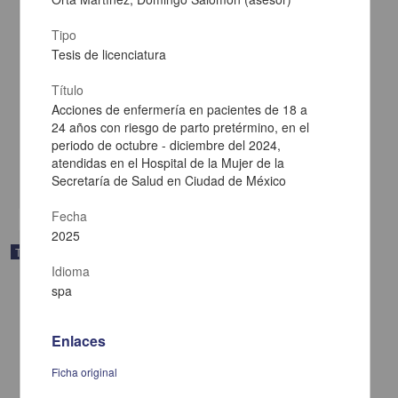
Tipo
Tesis de licenciatura
Título
Agustín Aragón: crítico de los tópicos del darwinismo social
Acciones de enfermería en pacientes de 18 a
Larios Cortés, Gustavo Javier
24 años con riesgo de parto pretérmino, en el
2025
periodo de octubre - diciembre del 2024,
Artes y Humanidades
atendidas en el Hospital de la Mujer de la
Secretaría de Salud en Ciudad de México
share
Fecha
2025
Trabajo de grado
Idioma
spa
Enlaces
Ficha original