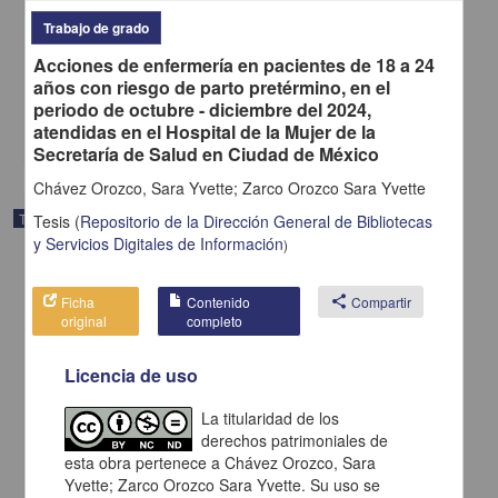
"Proceso de atención de enfermería a paciente con síndrome de
Trabajo de grado
ovario poliquístico y ansiedad"
Bayona Ortega, Paola
Acciones de enfermería en pacientes de 18 a 24
2025
años con riesgo de parto pretérmino, en el
Medicina y Ciencias de la Salud
periodo de octubre - diciembre del 2024,
atendidas en el Hospital de la Mujer de la
share
Secretaría de Salud en Ciudad de México
Chávez Orozco, Sara Yvette; Zarco Orozco Sara Yvette
Trabajo de grado
Tesis
(
Repositorio de la Dirección General de Bibliotecas
y Servicios Digitales de Información
)
Ficha
Contenido
share
Compartir
original
completo
Licencia de uso
La titularidad de los
derechos patrimoniales de
esta obra pertenece a Chávez Orozco, Sara
Yvette; Zarco Orozco Sara Yvette. Su uso se