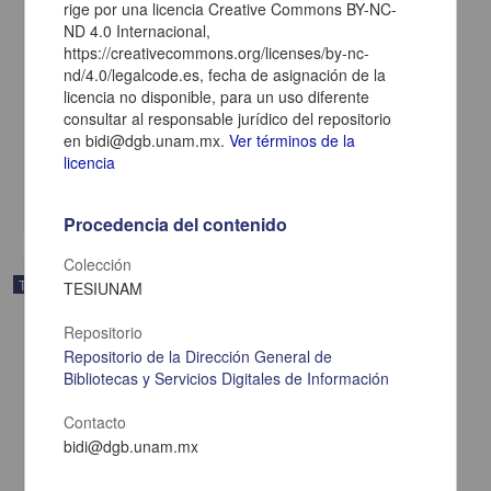
rige por una licencia Creative Commons BY-NC-
ND 4.0 Internacional,
"Identificar la relación que existe entre la inteligencia emocional y la
https://creativecommons.org/licenses/by-nc-
adicción a las redes sociales en adolescentes entre 12 a 15 años
nd/4.0/legalcode.es, fecha de asignación de la
de la Escuela Secundaria Técnica No. 174 "Ignacio Manuel
licencia no disponible, para un uso diferente
Altamirano", en la zona de Ecatepec"
consultar al responsable jurídico del repositorio
Hernández Heras, Johana
en bidi@dgb.unam.mx.
Ver términos de la
2025
licencia
Ciencias Sociales y Económicas,Medicina y Ciencias de la Salud
share
Procedencia del contenido
Colección
Trabajo de grado
TESIUNAM
Repositorio
Repositorio de la Dirección General de
Bibliotecas y Servicios Digitales de Información
Contacto
bidi@dgb.unam.mx