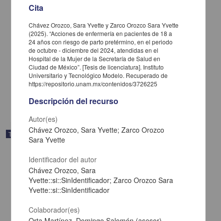
Cita
Chávez Orozco, Sara Yvette y Zarco Orozco Sara Yvette
(2025). “Acciones de enfermería en pacientes de 18 a
24 años con riesgo de parto pretérmino, en el periodo
de octubre - diciembre del 2024, atendidas en el
Rehabilitación con implantes dentales all on four: reporte de caso
Hospital de la Mujer de la Secretaría de Salud en
Castañeda Ceballos, Jorge Guillermo; Said Contreras Dafne
Ciudad de México”. [Tesis de licenciatura]. Instituto
2025
Universitario y Tecnológico Modelo. Recuperado de
Medicina y Ciencias de la Salud
https://repositorio.unam.mx/contenidos/3726225
share
Descripción del recurso
Autor(es)
Chávez Orozco, Sara Yvette; Zarco Orozco
Trabajo de grado
Sara Yvette
Identificador del autor
Chávez Orozco, Sara
Yvette::si::SinIdentificador; Zarco Orozco Sara
Yvette::si::SinIdentificador
Colaborador(es)
Orta Martínez, Domingo Salomón (asesor)