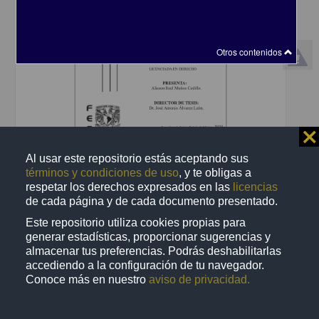
Otros contenidos
⨯
Al usar este repositorio estás aceptando sus
Causas que motivan al feminicida, búsqueda e implementación de
términos y condiciones de uso
, y te obligas a
nuevos modos preventivos distintos a los tratados en la ley
respetar los derechos expresados en las
licencias
Muñoz Cedillo, Alisson Itzel
de cada página y de cada documento presentado.
2025
Ciencias Sociales y Económicas
Este repositorio utiliza cookies propias para
generar estadísticas, proporcionar sugerencias y
share
almacenar tus preferencias. Podrás deshabilitarlas
accediendo a la configuración de tu navegador.
Conoce más en nuestro
aviso de privacidad.
Trabajo de grado