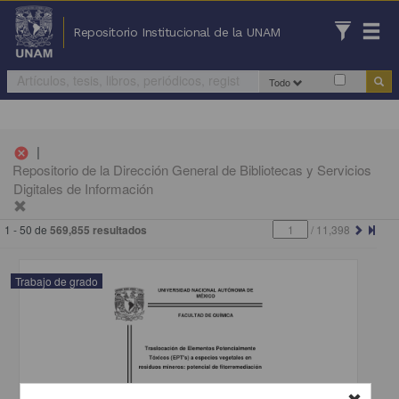
Repositorio Institucional de la UNAM
Todo
|
cancel
Repositorio de la Dirección General de Bibliotecas y Servicios
Digitales de Información
1 - 50 de
569,855 resultados
/
11,398
Trabajo de grado