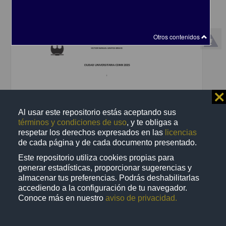
Otros contenidos
Documentación de un sistema de gestión de calidad basado en la
⨯
Norma ISO 9001:2015, en una farmacia hospitalaria
Santos Bravo, Víctor Manuel
Al usar este repositorio estás aceptando sus
2025
términos y condiciones de uso
, y te obligas a
Biología y Química,Medicina y Ciencias de la Salud
respetar los derechos expresados en las
licencias
de cada página y de cada documento presentado.
share
Este repositorio utiliza cookies propias para
generar estadísticas, proporcionar sugerencias y
almacenar tus preferencias. Podrás deshabilitarlas
Trabajo de grado
accediendo a la configuración de tu navegador.
Conoce más en nuestro
aviso de privacidad.