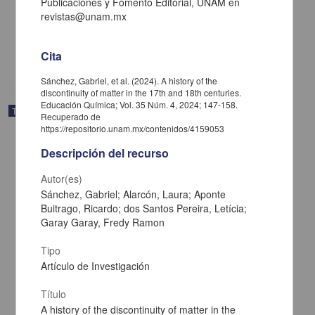
Publicaciones y Fomento Editorial, UNAM en
Narita López, Javier Koji
revistas@unam.mx
2025
Biología y Química
Cita
share
Sánchez, Gabriel, et al. (2024). A history of the
discontinuity of matter in the 17th and 18th centuries.
Educación Química; Vol. 35 Núm. 4, 2024; 147-158.
Trabajo de grado
Recuperado de
https://repositorio.unam.mx/contenidos/4159053
Descripción del recurso
Autor(es)
Sánchez, Gabriel; Alarcón, Laura; Aponte
Buitrago, Ricardo; dos Santos Pereira, Letícia;
Garay Garay, Fredy Ramon
Tipo
Artículo de Investigación
Título
A history of the discontinuity of matter in the