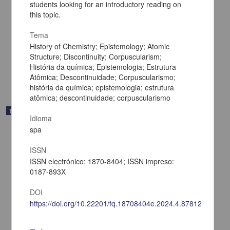
students looking for an introductory reading on
this topic.
Caracterización bioquímica de la aldehído deshidrogenasa
ALDH9A1 de humano
Tema
López Orduña, Erik Fernando
2025
History of Chemistry; Epistemology; Atomic
Biología y Química
Structure; Discontinuity; Corpuscularism;
História da química; Epistemologia; Estrutura
share
Atômica; Descontinuidade; Corpuscularismo;
história da química; epistemologia; estrutura
atômica; descontinuidade; corpuscularismo
Trabajo de grado
Idioma
spa
ISSN
ISSN electrónico: 1870-8404; ISSN impreso:
0187-893X
DOI
https://doi.org/10.22201/fq.18708404e.2024.4.87812