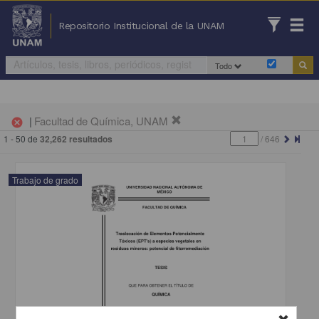
Repositorio Institucional de la UNAM
Todo
|
Facultad de Química, UNAM
cancel
1 - 50 de
32,262 resultados
/
646
Trabajo de grado