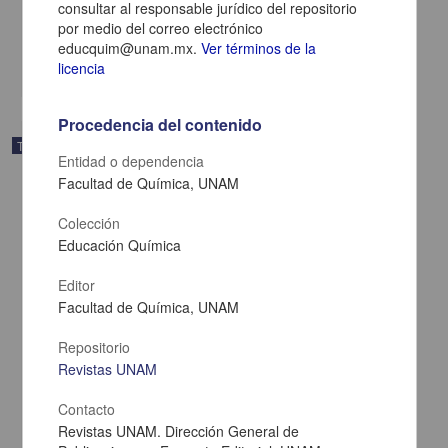
Santana Cortés, Carol Yolanda
consultar al responsable jurídico del repositorio
2025
por medio del correo electrónico
Biología y Química
educquim@unam.mx.
Ver términos de la
share
licencia
Procedencia del contenido
Trabajo de grado
Entidad o dependencia
Facultad de Química, UNAM
Colección
Educación Química
Editor
Facultad de Química, UNAM
Repositorio
Revistas UNAM
Contacto
Revistas UNAM. Dirección General de
Síntesis de bis-indoles y determinación de su actividad antioxidante