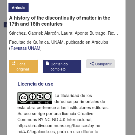
share
Artículo
A history of the discontinuity of matter in the
17th and 18th centuries
Trabajo de grado
Sánchez, Gabriel; Alarcón, Laura; Aponte Buitrago, Ricardo; dos Santos Pereira, Letícia; Garay Garay, Fredy Ramon
Facultad de Química, UNAM,
publicado en
Artículos
(
Revistas UNAM
)
Ficha
Contenido
share
Compartir
original
completo
Licencia de uso
La titularidad de los
derechos patrimoniales de
esta obra pertenece a las instituciones editoras.
Su uso se rige por una licencia Creative
Obtención del aceite de semillas de calabaza criolla (Cucurbita
maxima) para su aprovechamiento en la preparación de biodiésel
Commons BY-NC-ND 4.0 Internacional,
como una alternativa sustentable con el medio ambiente: propuesta
https://creativecommons.org/licenses/by-nc-
de su mecanismo de reacción mediante cálculos DTF
nd/4.0/legalcode.es, para un uso diferente