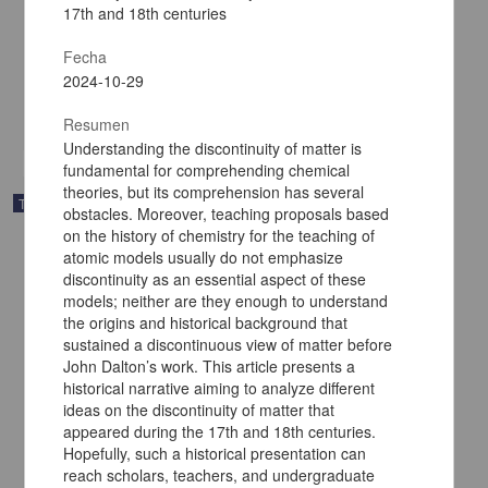
Fabricación, caracterización y dinámica de coloides decorados con
17th and 18th centuries
nanopartículas de platino
Vargas López, Rodrigo
Fecha
2025
2024-10-29
Biología y Química,Ingenierías
share
Resumen
Understanding the discontinuity of matter is
fundamental for comprehending chemical
theories, but its comprehension has several
Trabajo de grado
obstacles. Moreover, teaching proposals based
on the history of chemistry for the teaching of
atomic models usually do not emphasize
discontinuity as an essential aspect of these
models; neither are they enough to understand
the origins and historical background that
sustained a discontinuous view of matter before
John Dalton’s work. This article presents a
historical narrative aiming to analyze different
ideas on the discontinuity of matter that
appeared during the 17th and 18th centuries.
Hopefully, such a historical presentation can
reach scholars, teachers, and undergraduate