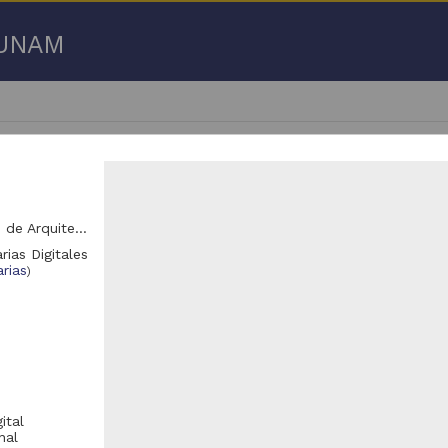
a UNAM
Unidad Académica de Arquitectura de Paisaje, Facultad de Arquitectura (FARQ)
rias Digitales
 50 de
2,045,979 resultados
rias
)
Registro de colección universitaria
Registro de colección universitaria
ital
nal