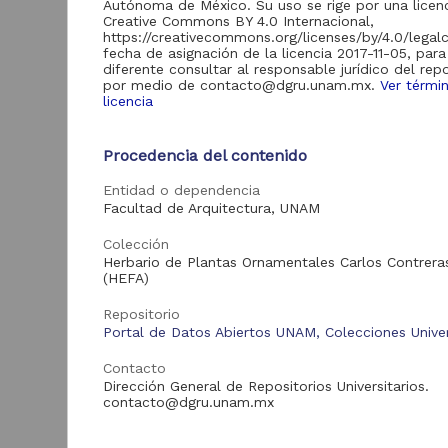
Autónoma de México. Su uso se rige por una licen
Creative Commons BY 4.0 Internacional,
Acervo
https://creativecommons.org/licenses/by/4.0/legal
fecha de asignación de la licencia 2017-11-05, par
Colecciones
2,045,979
diferente consultar al responsable jurídico del repo
Universitarias
por medio de contacto@dgru.unam.mx.
Ver térmi
Digitales
licencia
Procedencia del contenido
"
R
Tipo de
Entidad o dependencia
recurso
Facultad de Arquitectura, UNAM
D
Registro de
2,045,979
I
Colección
(
colección
Herbario de Plantas Ornamentales Carlos Contrera
9
universitaria
(HEFA)
B
Repositorio
Portal de Datos Abiertos UNAM, Colecciones Univer
Tipo de
Contacto
contenido
Dirección General de Repositorios Universitarios.
contacto@dgru.unam.mx
Registro de
1,904,451
colección biológica