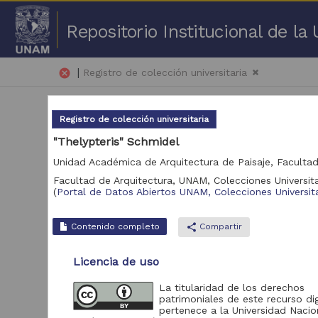
Repositorio Institucional de l
|
cancel
Registro de colección universitaria
Registro de colección universitaria
"Thelypteris" Schmidel
Facultad de Arquitectura, UNAM,
Colecciones Universita
1 -
(
Portal de Datos Abiertos UNAM, Colecciones Universita
Repositorio
Contenido completo
share
Compartir
Portal de Datos
2,045,979
Abiertos UNAM,
Licencia de uso
Colecciones
Universitarias
La titularidad de los derechos
patrimoniales de este recurso dig
pertenece a la Universidad Nacio