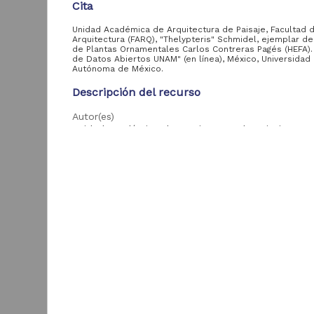
Cita
Registro de
colección
120,628
fotográfica
Unidad Académica de Arquitectura de Paisaje, Facultad 
Arquitectura (FARQ), "Thelypteris" Schmidel, ejemplar de
Registro de archivo
de Plantas Ornamentales Carlos Contreras Pagés (HEFA). 
18,765
de Datos Abiertos UNAM" (en línea), México, Universidad
personal
Autónoma de México.
Registro de
Descripción del recurso
colección de
2,135
proyectos
Autor(es)
Unidad Académica de Arquitectura de Paisaje, Fac
Arquitectura (FARQ)
Entidad
Colaborador(es)
aportante
Guzmán Prudencio Deni Xanat (colector); Ernesto
de la UNAM
Velázquez Montes (determinador)
"
Instituto de
Tipo
1,753,697
Biología, UNAM
Registro de colección biológica
D
Instituto de
I
Título
Investigaciones
119,352
(
Estéticas, UNAM
"Thelypteris" Schmidel
3
B
Facultad de Ciencias,
Fecha
90,370
UNAM
2017-11-05