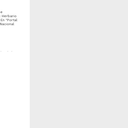
de
: Herbario
En "Portal
 Nacional
ultad de
Monarda eplingiana" Standl.
"Zamia furfuracea" L.f. ex
Aiton
epartamento de Botánica,
Unidad Académica de
nstituto de Biología
Arquitectura de Paisaje,
IBUNAM)
Facultad de Arquitectura
6-26-08
(FARQ)
iología y Química
2018-11-05
Biología y Química