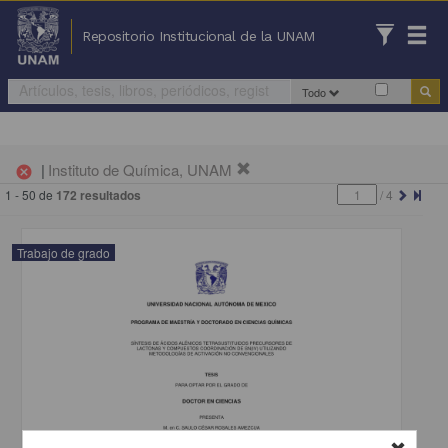
Repositorio Institucional de la UNAM
Todo
|
Instituto de Química, UNAM
cancel
1 - 50 de
172 resultados
/
4
Trabajo de grado