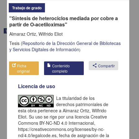
share
Trabajo de grado
"Síntesis de heterociclos mediada por cobre a
partir de O-acetiloximas"
Trabajo de grado
Almaraz Ortiz, Wilfrido Eliot
Tesis
(
Repositorio de la Dirección General de Bibliotecas
y Servicios Digitales de Información
)
Ficha
Contenido
share
Compartir
original
completo
Licencia de uso
La titularidad de los
derechos patrimoniales de
esta obra pertenece a Almaraz Ortiz, Wilfrido
Eliot. Su uso se rige por una licencia Creative
Síntesis enantioselectiva de γ-espirolactamas fusionadas a
Commons BY-NC-ND 4.0 Internacional,
indanos
https://creativecommons.org/licenses/by-nc-
Rodríguez Colín, Juan Carlos
nd/4.0/legalcode.es, fecha de asignación de la