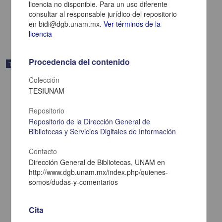
2024
licencia no disponible. Para un uso diferente
Físico Matemáticas y Ciencias de la Tierra
consultar al responsable jurídico del repositorio
en bidi@dgb.unam.mx.
Ver términos de la
share
licencia
Procedencia del contenido
Trabajo de grado
Colección
TESIUNAM
Repositorio
Repositorio de la Dirección General de
Bibliotecas y Servicios Digitales de Información
Contacto
Dirección General de Bibliotecas, UNAM en
http://www.dgb.unam.mx/index.php/quienes-
somos/dudas-y-comentarios
Cita
Efecto de unos derivados de furanonas y pirrolidonas sobre el
sistema de percepción de quórum de pseudomonas aeruginosa