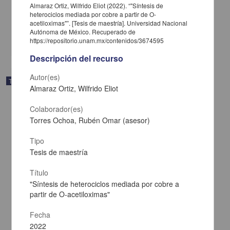
Almaraz Ortiz, Wilfrido Eliot (2022). “"Síntesis de
Aburto Rodríguez, Nelly Araceli
heterociclos mediada por cobre a partir de O-
2024
acetiloximas"”. [Tesis de maestría]. Universidad Nacional
Medicina y Ciencias de la Salud,Biología y Química
Autónoma de México. Recuperado de
share
https://repositorio.unam.mx/contenidos/3674595
Descripción del recurso
Autor(es)
Trabajo de grado
Almaraz Ortiz, Wilfrido Eliot
Colaborador(es)
Torres Ochoa, Rubén Omar (asesor)
Tipo
Tesis de maestría
Título
"Síntesis de heterociclos mediada por cobre a
partir de O-acetiloximas"
Fecha
2022