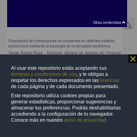
Otros contenidos
Descripción de interacciones no covalentes en distintos estados
electrónicos mediante la topología de la densidad electrónica
Tomás Rocha Rinza - Dirección General de Asuntos del Personal
⨯
Académico
2012
Biología y Química
Al usar este repositorio estás aceptando sus
términos y condiciones de uso
, y te obligas a
share
respetar los derechos expresados en las
licencias
de cada página y de cada documento presentado.
Este repositorio utiliza cookies propias para
generar estadísticas, proporcionar sugerencias y
Registro de colección universitaria
almacenar tus preferencias. Podrás deshabilitarlas
accediendo a la configuración de tu navegador.
Conoce más en nuestro
aviso de privacidad.