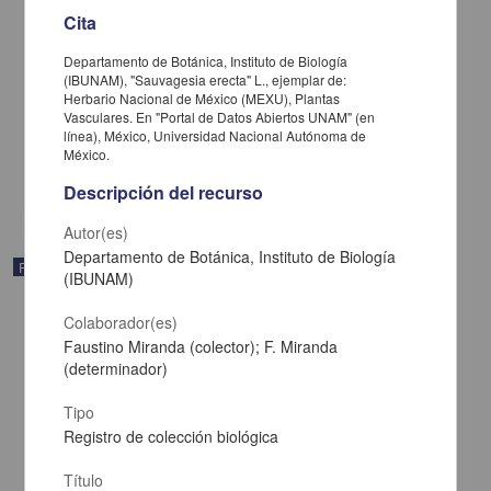
Cita
Departamento de Botánica, Instituto de Biología
(IBUNAM), "Sauvagesia erecta" L., ejemplar de:
"Tectaria heracleifolia" (Willd.) Underw.
Herbario Nacional de México (MEXU), Plantas
Departamento de Botánica, Instituto de Biología (IBUNAM)
Vasculares. En "Portal de Datos Abiertos UNAM" (en
1940-12-29
línea), México, Universidad Nacional Autónoma de
Biología y Química
México.
share
Descripción del recurso
Autor(es)
Departamento de Botánica, Instituto de Biología
Registro de colección universitaria
(IBUNAM)
Colaborador(es)
Faustino Miranda (colector); F. Miranda
(determinador)
Tipo
Registro de colección biológica
Título