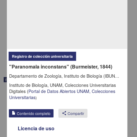
"Daphnopsis megacarpa" Nevling & Barringer
Departamento de Botánica, Instituto de Biología (IBUNAM)
Biología y Química
share
Registro de colección universitaria
"Paranomala inconstans" (Burmeister, 1844)
Departamento de Zoología, Instituto de Biología (IBUNAM)
Registro de colección universitaria
Instituto de Biología, UNAM,
Colecciones Universitarias
Digitales
(
Portal de Datos Abiertos UNAM, Colecciones
Universitarias
)
Contenido completo
share
Compartir
Licencia de uso