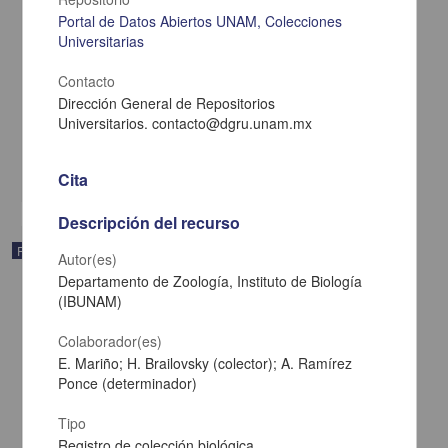
Portal de Datos Abiertos UNAM, Colecciones
Universitarias
Contacto
"Cascabela thevetioides" (Kunth) Lippold
Dirección General de Repositorios
Universitarios. contacto@dgru.unam.mx
Departamento de Botánica, Instituto de Biología (IBUNAM)
Biología y Química
share
Cita
Descripción del recurso
Registro de colección universitaria
Autor(es)
Departamento de Zoología, Instituto de Biología
(IBUNAM)
Colaborador(es)
E. Mariño; H. Brailovsky (colector); A. Ramírez
Ponce (determinador)
Tipo
Registro de colección biológica