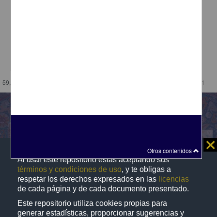
"Muhlenbergia tenella" (Kunth) Trin.
Departamento de Botánica, Instituto de Biología (IBUNAM)
Biología y Química
share
59,001 - 59,019 de
59,019 resultados
/
1,181
Repositorio Institucional de la
⨯
Universidad Nacional Autónoma de México
Otros contenidos
Al usar este repositorio estás aceptando sus
términos y condiciones de uso
, y te obligas a
respetar los derechos expresados en las
licencias
Directorio
Contacto
Normatividad
de cada página y de cada documento presentado.
Este repositorio utiliza cookies propias para
D.R. © 2019. Universidad Nacional Autónoma de
generar estadísticas, proporcionar sugerencias y