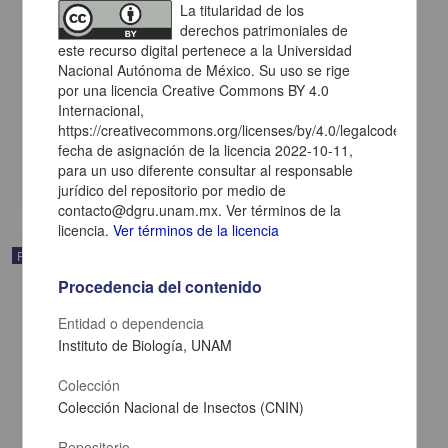
La titularidad de los
derechos patrimoniales de
este recurso digital pertenece a la Universidad
Nacional Autónoma de México. Su uso se rige
por una licencia Creative Commons BY 4.0
"Daphnopsis megacarpa" Nevling & Barringer
Internacional,
Departamento de Botánica, Instituto de Biología (IBUNAM)
https://creativecommons.org/licenses/by/4.0/legalcode.es,
Biología y Química
fecha de asignación de la licencia 2022-10-11,
para un uso diferente consultar al responsable
share
jurídico del repositorio por medio de
contacto@dgru.unam.mx. Ver términos de la
licencia.
Ver términos de la licencia
Registro de colección universitaria
Procedencia del contenido
Entidad o dependencia
Instituto de Biología, UNAM
Colección
Colección Nacional de Insectos (CNIN)
Repositorio