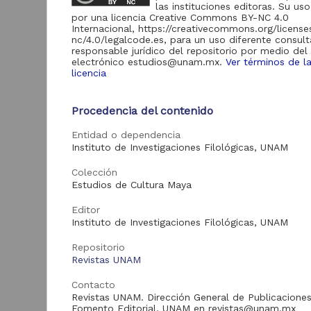
Bibliotecas y
5,955
las instituciones editoras. Su uso
Servicios Digitales de
por una licencia Creative Commons BY-NC 4.0
Información
Internacional, https://creativecommons.org/license
nc/4.0/legalcode.es, para un uso diferente consult
Revistas UNAM
617
responsable jurídico del repositorio por medio del
electrónico estudios@unam.mx.
Ver términos de l
Biblioteca y
licencia
Hemeroteca Nacional
364
Digital de México
Repositorio del
Procedencia del contenido
T
Instituto de
r
Investigaciones
180
T
Entidad o dependencia
Jurídicas "RU
Instituto de Investigaciones Filológicas, UNAM
Jurídicas"
S
I
Repositorio de la
Colección
1
Facultad de Filosofía
Estudios de Cultura Maya
26
C
y Letras "Athenea
E
Digital"
Editor
Instituto de Investigaciones Filológicas, UNAM
Repositorio del
La 
Instituto de
1
de 
Repositorio
Investigaciones
edi
Sociales "RUD-IIS"
Revistas UNAM
Contacto
Revistas UNAM. Dirección General de Publicaciones
Fomento Editorial, UNAM en revistas@unam.mx