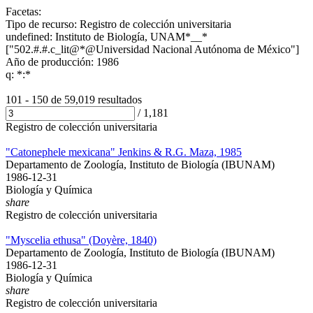
Facetas:
Tipo de recurso: Registro de colección universitaria
undefined: Instituto de Biología, UNAM*__*
["502.#.#.c_lit@*@Universidad Nacional Autónoma de México"]
Año de producción: 1986
q: *:*
101 - 150 de
59,019 resultados
/
1,181
Registro de colección universitaria
"Catonephele mexicana" Jenkins & R.G. Maza, 1985
Departamento de Zoología, Instituto de Biología (IBUNAM)
1986-12-31
Biología y Química
share
Registro de colección universitaria
"Myscelia ethusa" (Doyère, 1840)
Departamento de Zoología, Instituto de Biología (IBUNAM)
1986-12-31
Biología y Química
share
Registro de colección universitaria