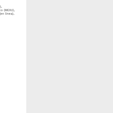
),
co (MEXU),
en línea),
Senecio canicidus" Sessé &
"Bidens aurea" (Aiton) Sherff
oc.
epartamento de Botánica,
Departamento de Botánica,
nstituto de Biología
Instituto de Biología
IBUNAM)
(IBUNAM)
789-12-31
1789-12-31
iología y Química
Biología y Química