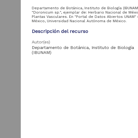
Publicación
7
Departamento de Botánica, Instituto de Biología (IBUNAM
"Doronicum sp.", ejemplar de: Herbario Nacional de Méxi
Plantas Vasculares. En "Portal de Datos Abiertos UNAM" (
México, Universidad Nacional Autónoma de México.
Tipo de
Descripción del recurso
contenido
Autor(es)
Periódico
Departamento de Botánica, Instituto de Biología
48
(IBUNAM)
Registro de
16
colección biológica
Colaborador(es)
Vicente Cervantes (colector)
Libro
7
Tipo
"
Registro de colección biológica
M
Entidad
Título
aportante
"Doronicum sp."
D
de la UNAM
I
Fecha
(
Biblioteca Nacional
1
1789-12-31
de México (Instituto
B
55
de Investigaciones
Idioma
Bibliográficas, UNAM)
spa