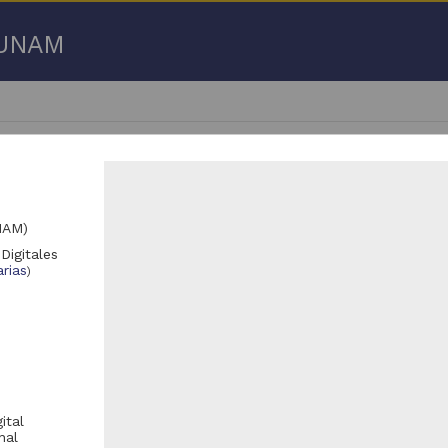
a UNAM
NAM)
Digitales
 50 de
71 resultados
rias
)
Registro de colección universitaria
Registro de colección universitaria
ital
nal