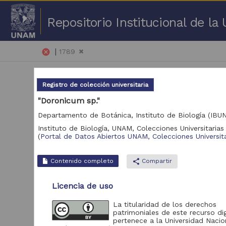
Repositorio Institucional de l
|
cancel
1789
Registro de colección universitaria
"Doronicum sp."
Departamento de Botánica, Instituto de Biología (IBU
Instituto de Biología, UNAM,
Colecciones Universitarias 
1 -
(
Portal de Datos Abiertos UNAM, Colecciones Universita
Repositorio
Contenido completo
share
Compartir
Biblioteca y
Hemeroteca Nacional
55
Licencia de uso
Digital de México
Portal de Datos
La titularidad de los derechos
Abiertos UNAM,
patrimoniales de este recurso dig
16
Colecciones
pertenece a la Universidad Nacio
Universitarias