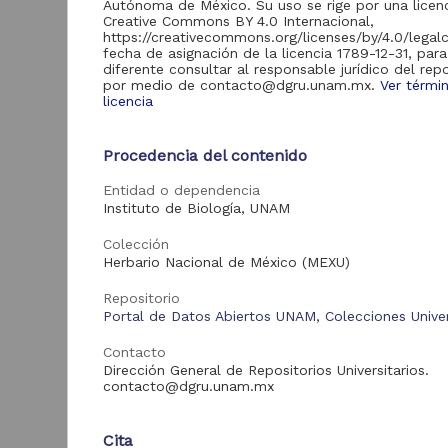
Autónoma de México. Su uso se rige por una licen
Creative Commons BY 4.0 Internacional,
https://creativecommons.org/licenses/by/4.0/legal
fecha de asignación de la licencia 1789-12-31, par
diferente consultar al responsable jurídico del repo
Acervo
por medio de contacto@dgru.unam.mx.
Ver térmi
licencia
Hemeroteca Nacional
48
Digital de México
Procedencia del contenido
"
Colecciones
Universitarias
16
Entidad o dependencia
Digitales
Instituto de Biología, UNAM
D
Biblioteca Nacional
7
I
Digital de México
Colección
(
Herbario Nacional de México (MEXU)
1
B
Repositorio
Tipo de
Portal de Datos Abiertos UNAM, Colecciones Univer
recurso
Contacto
Dirección General de Repositorios Universitarios.
Publicación periódica
48
contacto@dgru.unam.mx
Registro de
colección
16
universitaria
Cita