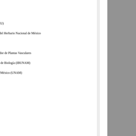
Departamento de Botánica,
Instituto de Biología
(IBUNAM)
1789-12-31
Biología y Química
share
Registro de colección universitaria