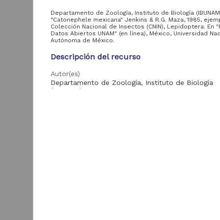
Departamento de Zoología, Instituto de Biología (IBUNAM
"Catonephele mexicana" Jenkins & R.G. Maza, 1985, ejem
Colección Nacional de Insectos (CNIN), Lepidoptera. En "
Entidad
Datos Abiertos UNAM" (en línea), México, Universidad Nac
aportante
Autónoma de México.
de la UNAM
Descripción del recurso
Instituto de Biología,
59,019
Autor(es)
UNAM
Departamento de Zoología, Instituto de Biología
(IBUNAM)
Colaborador(es)
Área de
C. Velazquez (colector); A. Ibarra (determinador)
conocimiento
Tipo
"
Registro de colección biológica
Biología y Química
59,019
Título
D
"Catonephele mexicana" Jenkins & R.G. Maza, 198
I
(
Año de
Fecha
1
producción
1986-12-31
B
1986
Idioma
59,019