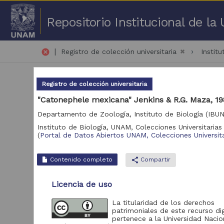
Repositorio Institucional de l
|
cancel
Registro de colección universitaria
Instit
Registro de colección universitaria
"Catonephele mexicana" Jenkins & R.G. Maza, 19
Departamento de Zoología, Instituto de Biología (IBU
Instituto de Biología, UNAM,
Colecciones Universitarias 
51 
(
Portal de Datos Abiertos UNAM, Colecciones Universita
Repositorio
Contenido completo
share
Compartir
Portal de Datos
59,019
Abiertos UNAM,
Licencia de uso
Colecciones
Universitarias
La titularidad de los derechos
patrimoniales de este recurso dig
pertenece a la Universidad Nacio