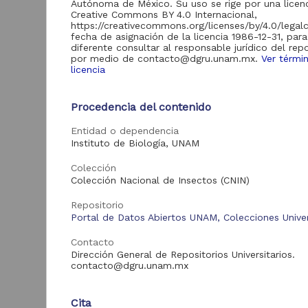
Autónoma de México. Su uso se rige por una licen
Creative Commons BY 4.0 Internacional,
Acervo
https://creativecommons.org/licenses/by/4.0/legal
fecha de asignación de la licencia 1986-12-31, par
Colecciones
59,019
diferente consultar al responsable jurídico del repo
por medio de contacto@dgru.unam.mx.
Ver térmi
Universitarias
licencia
Digitales
Procedencia del contenido
"
(
Tipo de
Entidad o dependencia
recurso
Instituto de Biología, UNAM
D
Registro de
59,019
I
Colección
(
colección
Colección Nacional de Insectos (CNIN)
1
universitaria
B
Repositorio
Portal de Datos Abiertos UNAM, Colecciones Univer
Contacto
Tipo de
Dirección General de Repositorios Universitarios.
contenido
contacto@dgru.unam.mx
Registro de
59,019
colección biológica
Cita