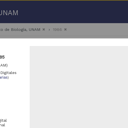
a UNAM
uto de Biología, UNAM
1986
85
NAM)
Digitales
- 100 de
59,019 resultados
rias
)
Registro de colección universitaria
Registro de colección universitaria
ital
nal