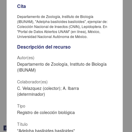
Cita
Departamento de Zoología, Instituto de Biología
(IBUNAM), "Adelpha basiloides basiloides", ejemplar de:
Colección Nacional de Insectos (CNIN), Lepidoptera. En
"Portal de Datos Abiertos UNAM" (en línea), México,
Universidad Nacional Autónoma de México.
Descripción del recurso
Autor(es)
Departamento de Zoología, Instituto de Biología
(IBUNAM)
"Biblis hyperia aganisa" Boisduval, 1836
Colaborador(es)
Departamento de Zoología, Instituto de Biología (IBUNAM)
C. Velazquez (colector); A. Ibarra
1986-12-31
(determinador)
Biología y Química
share
Tipo
Registro de colección biológica
Título
Registro de colección universitaria
"Adelpha basiloides basiloides"