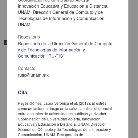
Innovación Educativa y Educación a Distancia,
) y
sistémico
(leyes que promuevan la participación social). Existen numerosas
experiencias de participación
UNAM; Dirección General de Cómputo y de
Tecnologías de Información y Comunicación,
share
UNAM
Repositorio
Artículo
Repositorio de la Dirección General de Cómputo
y de Tecnologías de Información y
Comunicación "RU-TIC"
Contacto
rutic@unam.mx
Cita
Reyes Gómez, Laura Verónica et al. (2012). El estrés
como un factor de riesgo en la salud: análisis diferencial
entre docentes de universidades públicas y privadas.
Coordinación de Universidad Abierta, Innovación
Educativa y Educación a Distancia, UNAM; Dirección
General de Cómputo y de Tecnologías de Información y
Comiendo compulsivamente: algunas teorías para explicar por qué
Comunicación, UNAM. Recuperado de