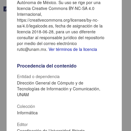
Autónoma de México. Su uso se rige por una
licencia Creative Commons BY-NC-SA 4.0
Artículo
Internacional,
https://creativecommons.org/licenses/by-nc-
sa/4.0/legalcode.es, fecha de asignación de la
licencia 2018-06-28, para un uso diferente
consultar al responsable jurídico del repositorio
por medio del correo electrónico
rutic@unam.mx.
Ver términos de la licencia
Procedencia del contenido
Entidad o dependencia
Dirección General de Cómputo y de
Tecnologías de Información y Comunicación,
UNAM
Red de pacientes por la seguridad del paciente: un rayo de
esperanza
Colección
Vázquez Curiel, Evangelina; Esperato, Alexo; Klavano, Denice -
Coordinación de Universidad Abierta, Innovación Educativa y
Informática
Educación a Distancia, UNAM; Dirección General de Cómputo y de
Tecnologías de Información y Comunicación, UNAM
Editor
2012-08-01
Coordinación de Universidad Abierta,
Multidisciplina