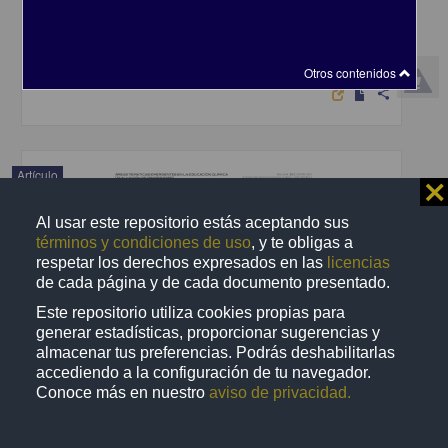
Comunicación, UNAM
2012-10-01
Multidisciplina
: uno empleando energía nuclear y combustibles fósiles con tecnologías que incorporan
sistemas
de captura
Otros contenidos
share
Artículo
⨯
Al usar este repositorio estás aceptando sus
términos y condiciones de uso
, y te obligas a
respetar los derechos expresados en las
licencias
de cada página y de cada documento presentado.
Este repositorio utiliza cookies propias para
generar estadísticas, proporcionar sugerencias y
almacenar tus preferencias. Podrás deshabilitarlas
accediendo a la configuración de tu navegador.
Conoce más en nuestro
aviso de privacidad.