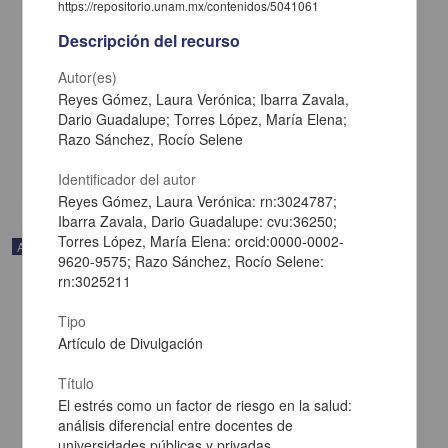
“no puedes comer sólo una”
https://repositorio.unam.mx/contenidos/5041061
Miranda, María Isabel - Coordinación de Universidad Abierta,
Descripción del recurso
Innovación Educativa y Educación a Distancia, UNAM; Dirección
General de Cómputo y de Tecnologías de Información y
Comunicación, UNAM
Autor(es)
2012-03-01
Reyes Gómez, Laura Verónica; Ibarra Zavala,
Multidisciplina
Dario Guadalupe; Torres López, María Elena;
de la retroalimentación de los cambios ocurridos en el cuerpo, cada vez está más claro
Razo Sánchez, Rocío Selene
que el
sistema
interoceptivo
share
Identificador del autor
Reyes Gómez, Laura Verónica: rn:3024787;
Ibarra Zavala, Dario Guadalupe: cvu:36250;
Torres López, María Elena: orcid:0000-0002-
Artículo
9620-9575; Razo Sánchez, Rocío Selene:
rn:3025211
Tipo
Artículo de Divulgación
Título
El estrés como un factor de riesgo en la salud:
análisis diferencial entre docentes de
universidades públicas y privadas