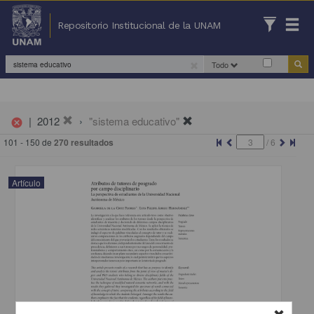
Repositorio Institucional de la UNAM
Todo
|
2012
"sistema educativo"
cancel
101 - 150 de
270 resultados
/
6
Artículo