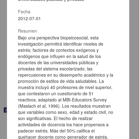
Fecha
2012-07-01
ACONTECIMIENTOS ESTRESANTES, UNA CUESTIÓN DE SALUD
Resumen
EN UNIVERSITARIOS
Bajo una perspectiva biopsicosocial, esta
Guadarrama Guadarrama, Rosalinda; Márquez Mendoza, Octavio;
investigación permitirá identificar niveles de
Mendoza Mojica, Sheila Adriana; Veytia López, Marcela; Serrano
estrés; factores de contextos exógenos y
García, Javier Margarito; Ruíz Tapia, Juan Alberto - Facultad de
endógenos que influyen en la salud de los
Estudios Superiores Iztacala, UNAM
2012-12-08
docentes de las universidades públicas y
Artes y Humanidades
privadas del sistema escolarizado; las
social, por ello los universitarios no son la excepción, sin embargo al pensar en el ámbito
repercusiones en su desempeño académico y la
educativo
promoción de estilos de vida saludables. La
share
muestra incluyó 40 profesores de nivel superior,
que contestaron un cuestionario de 51
reactivos, adaptado al MBI-Educators Survey
(Maslach et al, 1996). Los resultados muestran
Artículo
que variables como sexo, edad y estado civil, no
son significativas. El hecho de realizar
actividades de docencia los hace propensos a
padecer estrés. Más del 50% califica el
quehacer docente como generador de estrés.