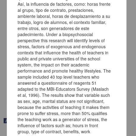
Así, la influencia de factores, como: horas frente
al grupo, tipo de contrato, prestaciones,
ambiente laboral, horas de desplazamiento a su
trabajo, logro de alumnos, el contexto familiar,
entre otros, son generadores de este
padecimiento. Under a biopsychosocial
perspective this research will identify levels of
stress, factors of exogenous and endogenous
contexts that influence the health of teachers in
public and private universities of the school
Evaluación del Fondo de Aportaciones para la Educación Básica
system, the impact on their academic
(FAEB)
performance and promote healthy lifestyles. The
Avendaño Ramos, Eréndira - Facultad de Economía, UNAM
sample included 40 top level teachers who
2014-03-05
answered a questionnaire of reagents 51
Ciencias Sociales y Económicas
adapted to the MBI-Educators Survey (Maslach
El artículo tiene como objetivo revisar la forma cómo se asigna el gasto federal
educativo
et al, 1996). The results show that variable such
share
as sex, age, marital status are not significant,
because the activities of teaching it makes them
prone to suffer stress, more than 50% qualifies
the teaching work as a generator of stress, the
Artículo
influence of factors such as; hours in front
group, type of contract, benefits, work