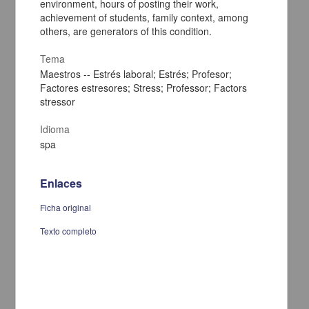
environment, hours of posting their work,
achievement of students, family context, among
others, are generators of this condition.
Tema
Maestros -- Estrés laboral; Estrés; Profesor;
Factores estresores; Stress; Professor; Factors
stressor
Idioma
spa
Paciente por la seguridad del paciente: Entrevista con la Mtra.
Evangelina Vázquez Curiel
Enlaces
Vázquez Curiel, Evangelina - Coordinación de Universidad Abierta,
Innovación Educativa y Educación a Distancia, UNAM; Dirección
Ficha original
General de Cómputo y de Tecnologías de Información y
Comunicación, UNAM
Texto completo
2012-09-01
Multidisciplina
la red Pacientes por la Seguridad del Paciente, en colaboración con los
sistemas
de salud
de casi
share