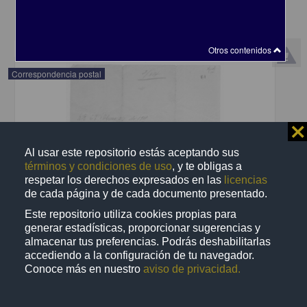
share
Otros contenidos
Correspondencia postal
⨯
Al usar este repositorio estás aceptando sus
términos y condiciones de uso
, y te obligas a
respetar los derechos expresados en las
licencias
de cada página y de cada documento presentado.
Este repositorio utiliza cookies propias para
generar estadísticas, proporcionar sugerencias y
almacenar tus preferencias. Podrás deshabilitarlas
accediendo a la configuración de tu navegador.
Conoce más en nuestro
aviso de privacidad.
Recomienda José Lopp a Jesús Duarte
Lopp, José
[sin fecha]