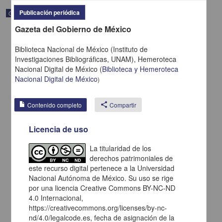
Publicación periódica
Correspondencia postal
Gazeta del Gobierno de México
Biblioteca Nacional de México (Instituto de
Investigaciones Bibliográficas, UNAM),
Hemeroteca
Nacional Digital de México
(
Biblioteca y Hemeroteca
Nacional Digital de México
)
Contenido completo
share
Compartir
Licencia de uso
La titularidad de los
derechos patrimoniales de
Carta de H. C. Pitman a Francisco I. Madero en la que le solicita
una fotografía
este recurso digital pertenece a la Universidad
Nacional Autónoma de México. Su uso se rige
Pitman, H. C.
[sin fecha]
por una licencia Creative Commons BY-NC-ND
Multidisciplina
4.0 Internacional,
https://creativecommons.org/licenses/by-nc-
share
nd/4.0/legalcode.es, fecha de asignación de la