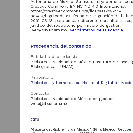
Autónoma de México. Su uso se rige por una licen
de Información
Creative Commons BY-NC-ND 4.0 Internacional,
Biblioteca y
https://creativecommons.org/licenses/by-nc-
Hemeroteca
nd/4.0/legalcode.es, fecha de asignación de la lic
438,985
Nacional Digital de
2019-03-13, para un uso diferente consultar al re
México
jurídico del repositorio por medio de gestion-
web@iib.unam.mx.
Ver términos de la licencia
Revistas UNAM
89,475
N
Repositorio del
l
Procedencia del contenido
Instituto de
L
Investigaciones
23,758
Entidad o dependencia
Jurídicas "RU
M
Jurídicas"
Biblioteca Nacional de México (Instituto de Invest
[
Bibliográficas, UNAM)
M
Repositorio del
Instituto de
Repositorio
5,334
Investigaciones
Biblioteca y Hemeroteca Nacional Digital de Méxi
Sociales "RUD-IIS"
Repositorio Memoria
Contacto
Institucional del
Biblioteca Nacional de México en gestion-
Centro de
web@iib.unam.mx
4,214
Investigaciones sobre
América del Norte
"MiCISAN"
Cita
Cor
ver más
"Gazeta del Gobierno de México". (1811). México. Recupe