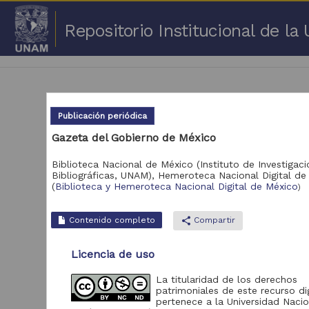
Repositorio Institucional de l
Publicación periódica
Gazeta del Gobierno de México
1 -
Biblioteca Nacional de México (Instituto de Investigac
Bibliográficas, UNAM),
Hemeroteca Nacional Digital de
(
Biblioteca y Hemeroteca Nacional Digital de México
Repositorio
)
Cor
Portal de Datos
Contenido completo
share
Compartir
Abiertos UNAM,
2,045,979
Colecciones
Universitarias
Licencia de uso
Repositorio de la
La titularidad de los derechos
Dirección General de
patrimoniales de este recurso dig
Bibliotecas y
569,855
pertenece a la Universidad Nacio
Servicios Digitales