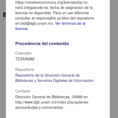
https://creativecommons.org/licenses/by-nc-
nd/4.0/legalcode.es, fecha de asignación de la
licencia no disponible. Para un uso diferente
Correspondencia postal
consultar al responsable jurídico del repositorio
en bidi@dgb.unam.mx.
Ver términos de la
licencia
Procedencia del contenido
Colección
TESIUNAM
Repositorio
Repositorio de la Dirección General de
Bibliotecas y Servicios Digitales de Información
Contacto
Carta de Zeferino Pérez, el general Antonio Rábago se encuentra
en la ranchería de Samalayuca
Dirección General de Bibliotecas, UNAM en
http://www.dgb.unam.mx/index.php/quienes-
Pérez, Zeferino
[sin fecha]
somos/dudas-y-comentarios
Multidisciplina