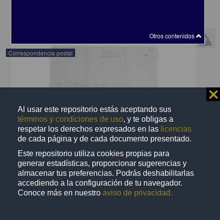
share
Otros contenidos
Correspondencia postal
⨯
Al usar este repositorio estás aceptando sus
términos y condiciones de uso
, y te obligas a
respetar los derechos expresados en las
licencias
de cada página y de cada documento presentado.
Este repositorio utiliza cookies propias para
generar estadísticas, proporcionar sugerencias y
almacenar tus preferencias. Podrás deshabilitarlas
accediendo a la configuración de tu navegador.
Conoce más en nuestro
aviso de privacidad.
Recomienda José Lopp a Jesús Duarte
Lopp, José
[sin fecha]