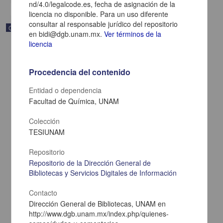
nd/4.0/legalcode.es, fecha de asignación de la
licencia no disponible. Para un uso diferente
consultar al responsable jurídico del repositorio
Correspondencia postal
en bidi@dgb.unam.mx.
Ver términos de la
licencia
Procedencia del contenido
Entidad o dependencia
Facultad de Química, UNAM
Colección
TESIUNAM
Repositorio
Repositorio de la Dirección General de
Bibliotecas y Servicios Digitales de Información
Carta de Zeferino Pérez, el general Antonio Rábago se encuentra
en la ranchería de Samalayuca
Contacto
Pérez, Zeferino
[sin fecha]
Dirección General de Bibliotecas, UNAM en
Multidisciplina
http://www.dgb.unam.mx/index.php/quienes-