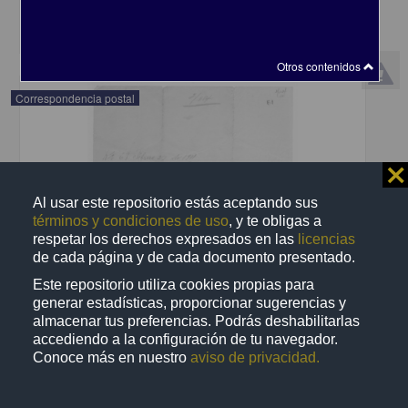
share
Otros contenidos
Correspondencia postal
⨯
Al usar este repositorio estás aceptando sus
términos y condiciones de uso
, y te obligas a
respetar los derechos expresados en las
licencias
de cada página y de cada documento presentado.
Este repositorio utiliza cookies propias para
generar estadísticas, proporcionar sugerencias y
almacenar tus preferencias. Podrás deshabilitarlas
accediendo a la configuración de tu navegador.
Conoce más en nuestro
aviso de privacidad.
Recomienda José Lopp a Jesús Duarte
Lopp, José
[sin fecha]