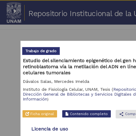
Repositorio Institucional de l
Trabajo de grado
Estudio del silenciamiento epigenético del gen
retinoblastoma vía la metilación del ADN en lín
1 -
celulares tumorales
Dávalos Salas, Mercedes Imelda
Repositorio
Cor
Instituto de Fisiología Celular, UNAM,
Tesis
(
Repositori
Dirección General de Bibliotecas y Servicios Digitales 
Portal de Datos
Información
)
Abiertos UNAM,
2,045,979
Colecciones
Universitarias
Ficha original
Contenido completo
share
Compa
Repositorio de la
Dirección General de
Licencia de uso
Bibliotecas y
569,855
Servicios Digitales