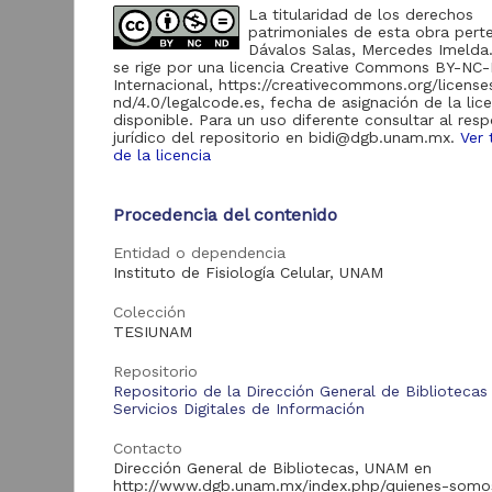
de Información
La titularidad de los derechos
patrimoniales de esta obra pert
Biblioteca y
Dávalos Salas, Mercedes Imelda
Hemeroteca
se rige por una licencia Creative Commons BY-NC
438,985
Nacional Digital de
Internacional, https://creativecommons.org/licens
México
nd/4.0/legalcode.es, fecha de asignación de la lic
disponible. Para un uso diferente consultar al res
Revistas UNAM
89,475
jurídico del repositorio en bidi@dgb.unam.mx.
Ver 
N
de la licencia
Repositorio del
l
Instituto de
L
Investigaciones
23,758
Jurídicas "RU
Procedencia del contenido
M
Jurídicas"
[
Entidad o dependencia
M
Repositorio del
Instituto de Fisiología Celular, UNAM
Instituto de
5,334
Investigaciones
Sociales "RUD-IIS"
Colección
TESIUNAM
Repositorio Memoria
Institucional del
Repositorio
Centro de
4,214
Repositorio de la Dirección General de Bibliotecas
Investigaciones sobre
Servicios Digitales de Información
América del Norte
"MiCISAN"
Cor
Contacto
ver más
Dirección General de Bibliotecas, UNAM en
http://www.dgb.unam.mx/index.php/quienes-somo