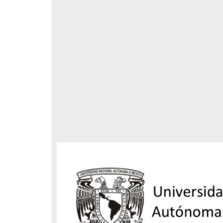
respondencia postal
Correspondencia postal
elegrama de Feliciano
Carta de Refugio Rivera a Luis
avera a Francisco I. Madero
A. García
n que lo felicita a él y al...
avero, Feliciano
Rivera, Refugio
sin fecha]
[sin fecha]