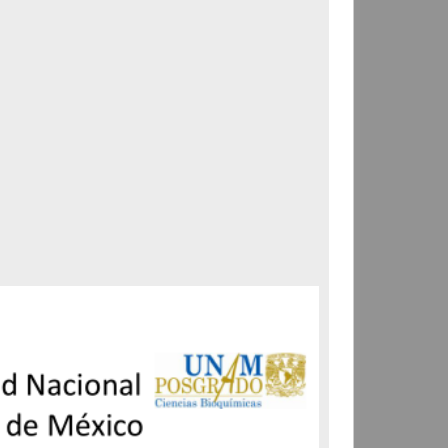
Correspondencia postal
Carta donde le suplican
ordene la libertad de José
Flores Alatorre
Maldonado, Manuel
[sin fecha]