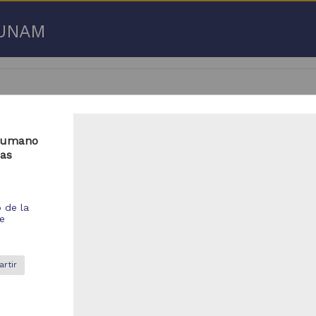
a UNAM
 humano
eas
 50 de
3,192,753 resultados
respondencia postal
Correspondencia postal
o de la
de
rtir