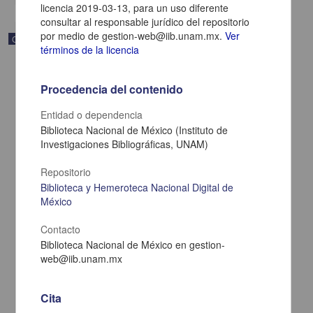
licencia 2019-03-13, para un uso diferente
consultar al responsable jurídico del repositorio
por medio de gestion-web@iib.unam.mx.
Ver
Correspondencia postal
términos de la licencia
Procedencia del contenido
Entidad o dependencia
Biblioteca Nacional de México (Instituto de
Investigaciones Bibliográficas, UNAM)
Repositorio
Biblioteca y Hemeroteca Nacional Digital de
México
Contacto
Carta de Zeferino Pérez, el general Antonio Rábago se encuentra
Biblioteca Nacional de México en gestion-
en la ranchería de Samalayuca
web@iib.unam.mx
Pérez, Zeferino
[sin fecha]
Multidisciplina
Cita