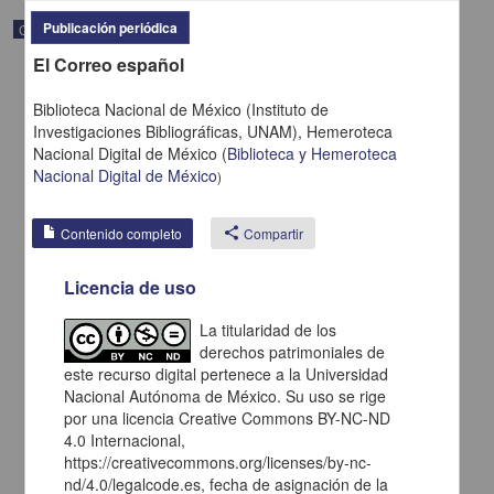
Publicación periódica
Correspondencia postal
El Correo español
Biblioteca Nacional de México (Instituto de
Investigaciones Bibliográficas, UNAM),
Hemeroteca
Nacional Digital de México
(
Biblioteca y Hemeroteca
Nacional Digital de México
)
Contenido completo
share
Compartir
Licencia de uso
La titularidad de los
derechos patrimoniales de
Carta de H. C. Pitman a Francisco I. Madero en la que le solicita
una fotografía
este recurso digital pertenece a la Universidad
Nacional Autónoma de México. Su uso se rige
Pitman, H. C.
[sin fecha]
por una licencia Creative Commons BY-NC-ND
Multidisciplina
4.0 Internacional,
https://creativecommons.org/licenses/by-nc-
share
nd/4.0/legalcode.es, fecha de asignación de la