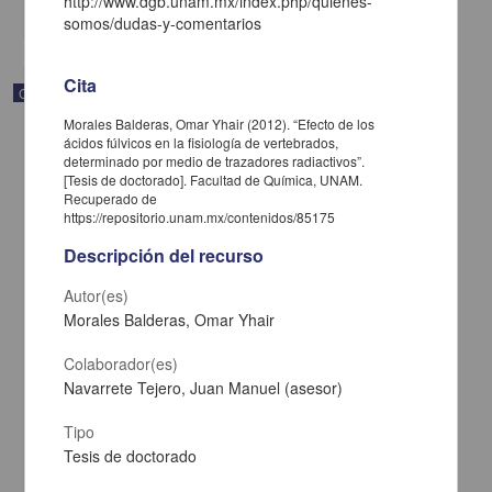
http://www.dgb.unam.mx/index.php/quienes-
share
somos/dudas-y-comentarios
Cita
Correspondencia postal
Morales Balderas, Omar Yhair (2012). “Efecto de los
ácidos fúlvicos en la fisiología de vertebrados,
determinado por medio de trazadores radiactivos”.
[Tesis de doctorado]. Facultad de Química, UNAM.
Recuperado de
https://repositorio.unam.mx/contenidos/85175
Descripción del recurso
Autor(es)
Morales Balderas, Omar Yhair
Colaborador(es)
Navarrete Tejero, Juan Manuel (asesor)
Carta de José María Maytorena a Francisco I. Madero en la que
Tipo
informa se irá a la costa por prescripción médica
Tesis de doctorado
Maytorena, José María
[sin fecha]