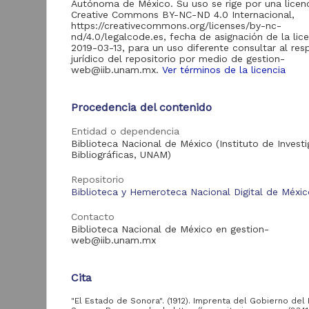
Autónoma de México. Su uso se rige por una licen
de Información
Creative Commons BY-NC-ND 4.0 Internacional,
Biblioteca y
https://creativecommons.org/licenses/by-nc-
Hemeroteca
nd/4.0/legalcode.es, fecha de asignación de la lic
438,985
Nacional Digital de
2019-03-13, para un uso diferente consultar al re
México
jurídico del repositorio por medio de gestion-
web@iib.unam.mx.
Ver términos de la licencia
Revistas UNAM
89,475
N
Repositorio del
l
Procedencia del contenido
Instituto de
L
Investigaciones
23,758
Entidad o dependencia
Jurídicas "RU
M
Jurídicas"
Biblioteca Nacional de México (Instituto de Invest
[
Bibliográficas, UNAM)
M
Repositorio del
Instituto de
Repositorio
5,334
Investigaciones
Biblioteca y Hemeroteca Nacional Digital de Méxi
Sociales "RUD-IIS"
Repositorio Memoria
Contacto
Institucional del
Biblioteca Nacional de México en gestion-
Centro de
web@iib.unam.mx
4,214
Investigaciones sobre
América del Norte
"MiCISAN"
Cita
Cor
ver más
"El Estado de Sonora". (1912). Imprenta del Gobierno del